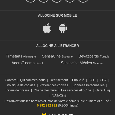
ALLOCINÉ SUR MOBILE
ALLOCINÉ À L'ÉTRANGER
Filmstarts
SensaCine
Beyazperde
Allemagne
Espagne
Turquie
AdoroCinema
Sensacine México
Brésil
Mexique
Contact
|
Qui sommes-nous
|
Recrutement
|
Publicité
|
CGU
|
CGV
|
Politique de cookies
|
Préférences cookies
|
Données Personnelles
|
Revue de presse
|
Charte d'écriture
|
Les services AlloCiné
|
Gérer Utiq
|
©AlloCiné
Retrouvez tous les horaires et infos de votre cinéma sur le numéro AlloCiné :
0 892 892 892
(0,90€/minute)