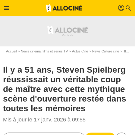
profil
menu
search
Accueil
News cinéma, films et séries TV
Actus Ciné
News Culture ciné
Il y a 51 ans, Steven Spielberg réussissait un véritable coup de maître avec cette mythique scène d'ouverture restée dans toutes les mémoires
Il y a 51 ans, Steven Spielberg
réussissait un véritable coup
de maître avec cette mythique
scène d'ouverture restée dans
toutes les mémoires
Mis à jour le 17 janv. 2026 à 09:55