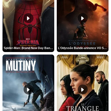
Spider-Man: Brand New Day Bande-annonce VO STFR
L'Odyssée Bande-annonce VO STFR