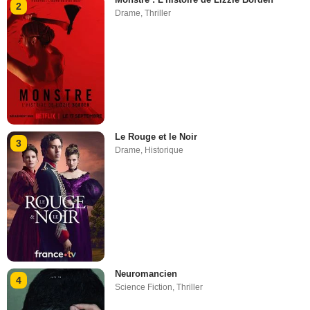
2
Drame
,
Thriller
Le Rouge et le Noir
3
Drame
,
Historique
Neuromancien
4
Science Fiction
,
Thriller