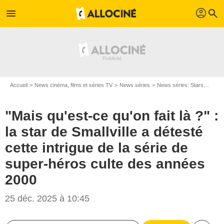
profil
menu
search
Accueil
News cinéma, films et séries TV
News séries
News séries: Stars
"Mais
"Mais qu'est-ce qu'on fait là ?" :
la star de Smallville a détesté
cette intrigue de la série de
super-héros culte des années
2000
25 déc. 2025 à 10:45