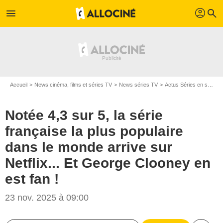
profil
menu
search
Accueil
News cinéma, films et séries TV
News séries TV
Actus Séries en streaming
Notée 4,3 sur 5, la série
française la plus populaire
dans le monde arrive sur
Netflix... Et George Clooney en
est fan !
23 nov. 2025 à 09:00