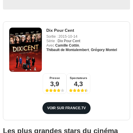
Dix Pour Cent
Sortie :
2015-10-14
Série :
Dix Pour Cent
Avec
Camille Cottin
,
Thibault de Montalembert
,
Grégory Montel
Presse
Spectateurs
3,9
4,3
VOIR SUR FRANCE.TV
Les plus grandes stars du cinéma