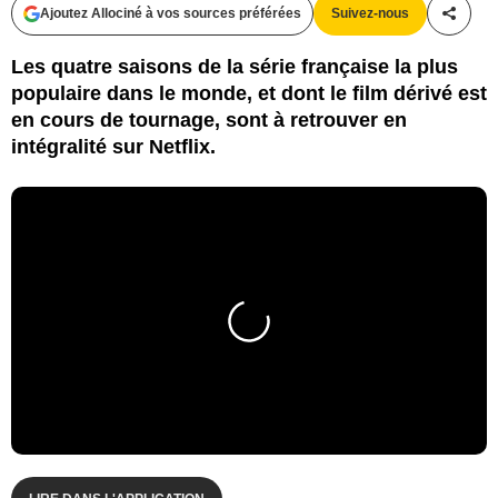
Ajoutez Allociné à vos sources préférées
Suivez-nous
Partag
Les quatre saisons de la série française la plus
populaire dans le monde, et dont le film dérivé est
en cours de tournage, sont à retrouver en
intégralité sur Netflix.