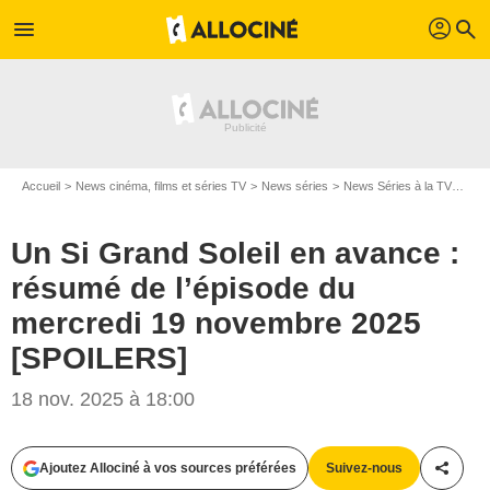
profil
menu
search
Accueil
News cinéma, films et séries TV
News séries
News Séries à la TV
Un S
Un Si Grand Soleil en avance :
résumé de l’épisode du
mercredi 19 novembre 2025
[SPOILERS]
18 nov. 2025 à 18:00
Ajoutez Allociné à vos sources préférées
Suivez-nous
Partag