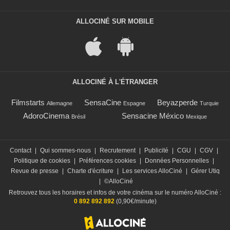
ALLOCINÉ SUR MOBILE
ALLOCINÉ À L'ÉTRANGER
Filmstarts
SensaCine
Beyazperde
Allemagne
Espagne
Turquie
AdoroCinema
Sensacine México
Brésil
Mexique
Contact
|
Qui sommes-nous
|
Recrutement
|
Publicité
|
CGU
|
CGV
|
Politique de cookies
|
Préférences cookies
|
Données Personnelles
|
Revue de presse
|
Charte d'écriture
|
Les services AlloCiné
|
Gérer Utiq
|
©AlloCiné
Retrouvez tous les horaires et infos de votre cinéma sur le numéro AlloCiné :
0 892 892 892
(0,90€/minute)