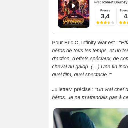
Avec
Robert Downey 
Presse
Spect
3,4
4
Pour Eric C, Infinity War est : "
Eff
héros de tous les temps, et un fest
d'action, d'effets spéciaux, de c
cheval au galop. (…) Une fin inc
quel film, quel spectacle !"
JulietteM précise : "
Un vrai chef d
héros. Je ne m'attendais pas à ce 