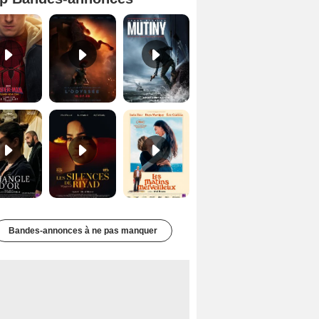
Spider-Man: Brand New Day Bande-annonce VO STFR
L'Odyssée Bande-annonce VO STFR
Mutiny Bande-annonce VO STFR
Le Triangle d'or Bande-annonce VF
Les Silences de Riyad Bande-annonce VO STFR
Les Matins merveilleux Bande-annonce VF
Bandes-annonces à ne pas manquer