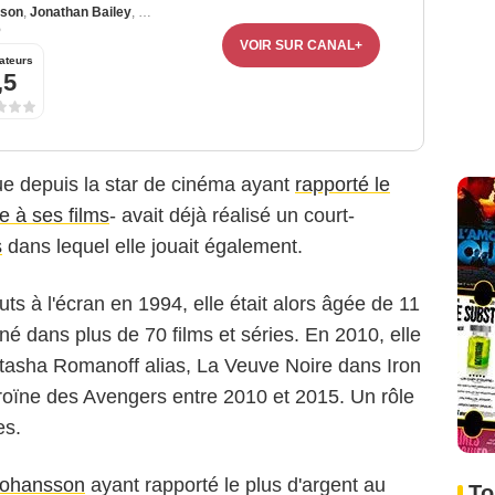
sson
,
Jonathan Bailey
,
Mahershala Ali
5
VOIR SUR CANAL+
ateurs
,5
e depuis la star de cinéma ayant
rapporté le
e à ses films
- avait déjà réalisé un court-
s
dans lequel elle jouait également.
ts à l'écran en 1994, elle était alors âgée de 11
PsnewZ / Bestimage
é dans plus de 70 films et séries. En 2010, elle
atasha Romanoff alias, La Veuve Noire dans Iron
éroïne des Avengers entre 2010 et 2015. Un rôle
es.
 Johansson
ayant rapporté le plus d'argent au
To