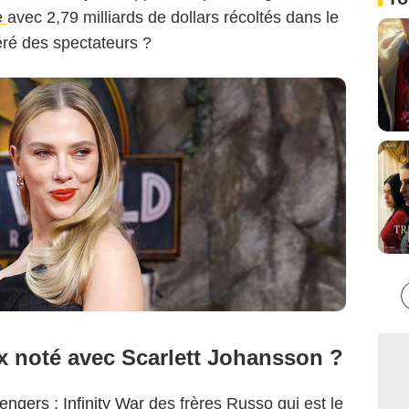
e
avec 2,79 milliards de dollars récoltés dans le
éré des spectateurs ?
ux noté avec Scarlett Johansson ?
engers : Infinity War
des frères Russo qui est le