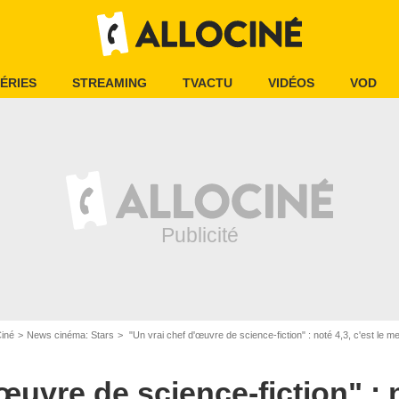
ÉRIES
STREAMING
TVACTU
VIDÉOS
VOD
Ciné
News cinéma: Stars
"Un vrai chef d'œuvre de science-fiction" : noté 4,3, c'est le me
œuvre de science-fiction" : n