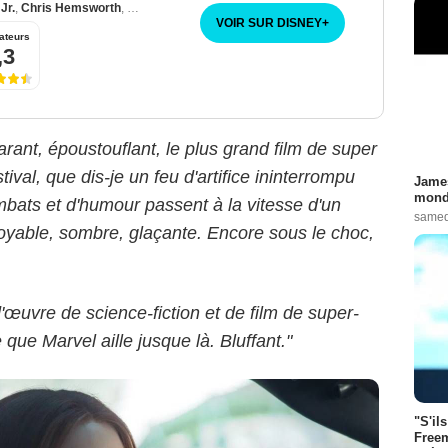
Jr.
,
Chris Hemsworth
,
Mark Ruffalo
VOIR SUR DISNEY
+
ateurs
,3
Marvel
arant, époustouflant, le plus grand film de super
ival, que dis-je un feu d'artifice ininterrompu
James
monde
ombats et d'humour passent à la vitesse d'un
samed
royable, sombre, glaçante. Encore sous le choc,
'œuvre de science-fiction et de film de super-
que Marvel aille jusque là. Bluffant."
"S'il
Freem