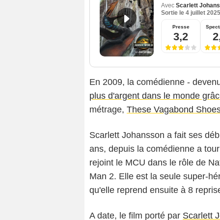
Avec
Scarlett Johan
Sortie le
4 juillet 202
Presse
Spect
3,2
2
En 2009, la comédienne - devenu
plus d'argent dans le monde grâc
métrage,
These Vagabond Shoe
Scarlett Johansson a fait ses débu
ans, depuis la comédienne a tourn
rejoint le MCU dans le rôle de N
Man 2. Elle est la seule super-h
qu'elle reprend ensuite à 8 repris
A date, le film porté par
Scarlett