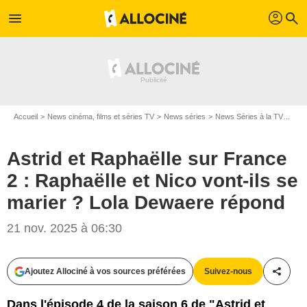
profil
menu
search
Accueil
News cinéma, films et séries TV
News séries
News Séries à la TV
Astr
Astrid et Raphaëlle sur France
2 : Raphaëlle et Nico vont-ils se
marier ? Lola Dewaere répond
21 nov. 2025 à 06:30
Ajoutez Allociné à vos sources préférées
Suivez-nous
Partag
Dans l'épisode 4 de la saison 6 de "Astrid et