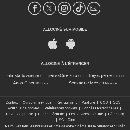
ALLOCINÉ SUR MOBILE
ALLOCINÉ À L'ÉTRANGER
Filmstarts
SensaCine
Beyazperde
Allemagne
Espagne
Turquie
AdoroCinema
Sensacine México
Brésil
Mexique
Contact
|
Qui sommes-nous
|
Recrutement
|
Publicité
|
CGU
|
CGV
|
Politique de cookies
|
Préférences cookies
|
Données Personnelles
|
Revue de presse
|
Charte d'écriture
|
Les services AlloCiné
|
Gérer Utiq
|
©AlloCiné
Retrouvez tous les horaires et infos de votre cinéma sur le numéro AlloCiné :