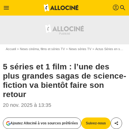
profil
menu
search
Accueil
News cinéma, films et séries TV
News séries TV
Actus Séries en streaming
5 séries et 1 film : l’une des
plus grandes sagas de science-
fiction va bientôt faire son
retour
20 nov. 2025 à 13:35
Ajoutez Allociné à vos sources préférées
Suivez-nous
Partag