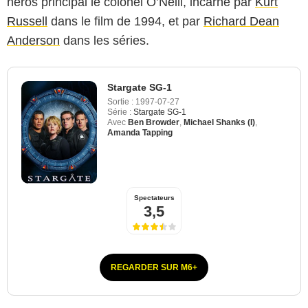
héros principal le colonel O’Neill, incarné par
Kurt
Russell
dans le film de 1994, et par
Richard Dean
Anderson
dans les séries.
Stargate SG-1
Sortie :
1997-07-27
Série :
Stargate SG-1
Avec
Ben Browder
,
Michael Shanks (I)
,
Amanda Tapping
Spectateurs
3,5
REGARDER SUR M6+