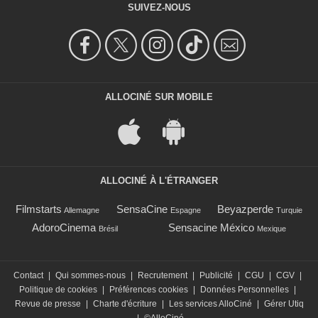
SUIVEZ-NOUS
ALLOCINÉ SUR MOBILE
ALLOCINÉ À L'ÉTRANGER
Filmstarts
SensaCine
Beyazperde
Allemagne
Espagne
Turquie
AdoroCinema
Sensacine México
Brésil
Mexique
Contact
|
Qui sommes-nous
|
Recrutement
|
Publicité
|
CGU
|
CGV
|
Politique de cookies
|
Préférences cookies
|
Données Personnelles
|
Revue de presse
|
Charte d'écriture
|
Les services AlloCiné
|
Gérer Utiq