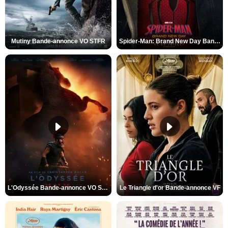
Mutiny Bande-annonce VO STFR
Spider-Man: Brand New Day Bande-annonce VO STFR
L'Odyssée Bande-annonce VO STFR
Le Triangle d'or Bande-annonce VF