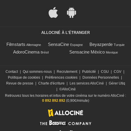
ALLOCINÉ À L'ÉTRANGER
Filmstarts
SensaCine
Beyazperde
Allemagne
Espagne
Turquie
AdoroCinema
Sensacine México
Brésil
Mexique
Contact
|
Qui sommes-nous
|
Recrutement
|
Publicité
|
CGU
|
CGV
|
Politique de cookies
|
Préférences cookies
|
Données Personnelles
|
Revue de presse
|
Charte d'écriture
|
Les services AlloCiné
|
Gérer Utiq
|
©AlloCiné
Retrouvez tous les horaires et infos de votre cinéma sur le numéro AlloCiné :
0 892 892 892
(0,90€/minute)