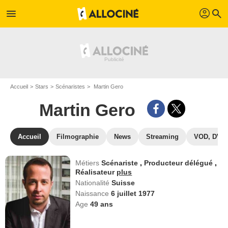
profil
menu
search
Accueil
Stars
Scénaristes
Martin Gero
Martin Gero
Accueil
Filmographie
News
Streaming
VOD, DVD
Métiers
Scénariste
,
Producteur délégué
,
Réalisateur
plus
Nationalité
Suisse
Naissance
6 juillet 1977
Age
49
ans