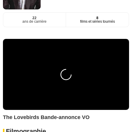
22
8
ans de carrière
films et séries tournés
The Lovebirds Bande-annonce VO
Filmographie