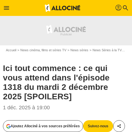
profil
menu
search
Accueil
News cinéma, films et séries TV
News séries
News Séries à la TV
Ici 
Ici tout commence : ce qui
vous attend dans l'épisode
1318 du mardi 2 décembre
2025 [SPOILERS]
1 déc. 2025 à 19:00
Ajoutez Allociné à vos sources préférées
Suivez-nous
Partag