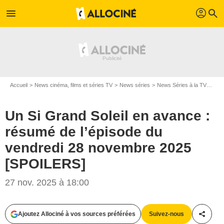
profil
menu
search
Accueil
News cinéma, films et séries TV
News séries
News Séries à la TV
Un S
Un Si Grand Soleil en avance :
résumé de l’épisode du
vendredi 28 novembre 2025
[SPOILERS]
27 nov. 2025 à 18:00
Ajoutez Allociné à vos sources préférées
Suivez-nous
Partag