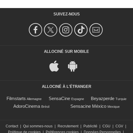
SUIVEZ-NOUS
ALLOCINÉ SUR MOBILE
ALLOCINÉ À L'ÉTRANGER
Filmstarts
SensaCine
Beyazperde
Allemagne
Espagne
Turquie
AdoroCinema
Sensacine México
Brésil
Mexique
Contact
|
Qui sommes-nous
|
Recrutement
|
Publicité
|
CGU
|
CGV
|
Politique de cookies
|
Préférences cookies
|
Données Personnelles
|