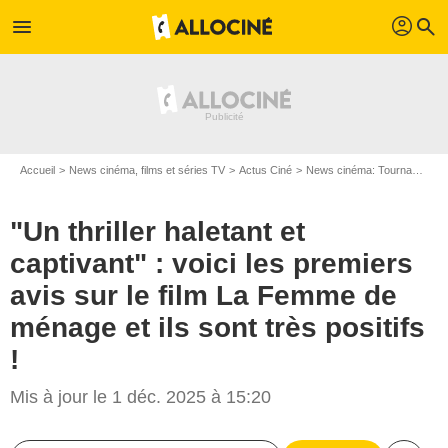
profil
menu
search
Accueil
News cinéma, films et séries TV
Actus Ciné
News cinéma: Tournages
"Un thriller haletant et
captivant" : voici les premiers
avis sur le film La Femme de
ménage et ils sont très positifs
!
Mis à jour le 1 déc. 2025 à 15:20