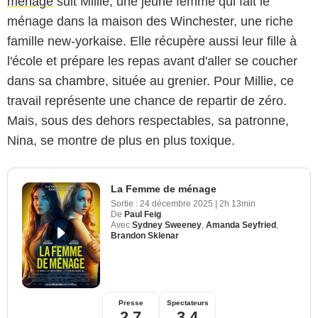
ménage
suit Millie, une jeune femme qui fait le
ménage dans la maison des Winchester, une riche
famille new-yorkaise. Elle récupère aussi leur fille à
l'école et prépare les repas avant d'aller se coucher
dans sa chambre, située au grenier. Pour Millie, ce
travail représente une chance de repartir de zéro.
Mais, sous des dehors respectables, sa patronne,
Nina, se montre de plus en plus toxique.
La Femme de ménage
Sortie :
24 décembre 2025
|
2h 13min
De
Paul Feig
Avec
Sydney Sweeney
,
Amanda Seyfried
,
Brandon Sklenar
Presse
Spectateurs
2,7
3,4