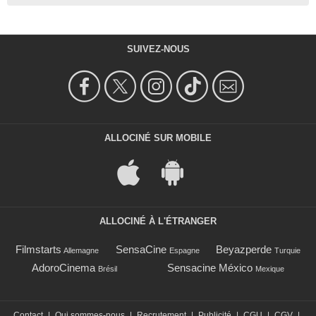
SUIVEZ-NOUS
ALLOCINÉ SUR MOBILE
ALLOCINÉ À L'ÉTRANGER
Filmstarts
SensaCine
Beyazperde
Allemagne
Espagne
Turquie
AdoroCinema
Sensacine México
Brésil
Mexique
Contact
|
Qui sommes-nous
|
Recrutement
|
Publicité
|
CGU
|
CGV
|