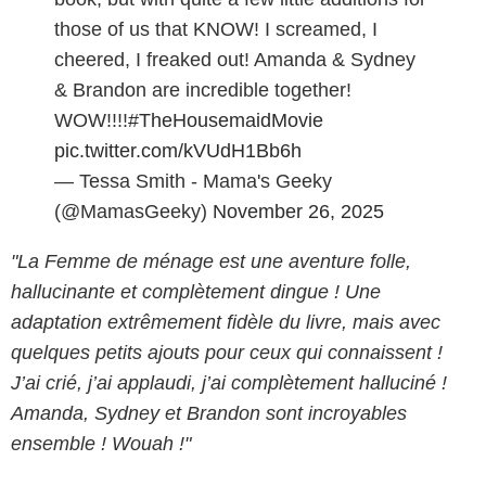
those of us that KNOW! I screamed, I
cheered, I freaked out! Amanda & Sydney
& Brandon are incredible together!
WOW!!!!
#TheHousemaidMovie
pic.twitter.com/kVUdH1Bb6h
— Tessa Smith - Mama's Geeky
(@MamasGeeky)
November 26, 2025
"La Femme de ménage
est une aventure folle,
hallucinante et complètement dingue ! Une
adaptation extrêmement fidèle du livre, mais avec
quelques petits ajouts pour ceux qui connaissent !
J’ai crié, j’ai applaudi, j’ai complètement halluciné !
Amanda, Sydney et Brandon sont incroyables
ensemble ! Wouah !"