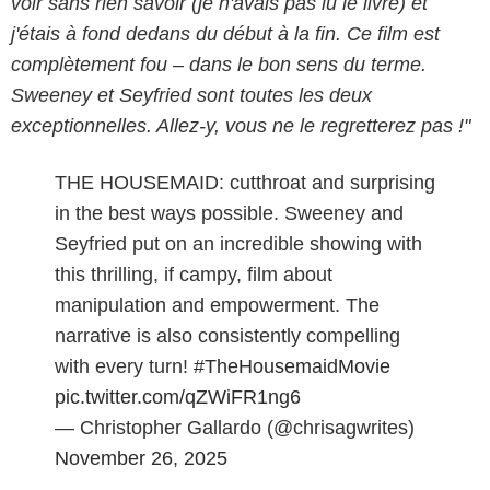
voir sans rien savoir (je n'avais pas lu le livre) et
j'étais à fond dedans du début à la fin. Ce film est
complètement fou – dans le bon sens du terme.
Sweeney et Seyfried sont toutes les deux
exceptionnelles. Allez-y, vous ne le regretterez pas !"
THE HOUSEMAID: cutthroat and surprising
in the best ways possible. Sweeney and
Seyfried put on an incredible showing with
this thrilling, if campy, film about
manipulation and empowerment. The
narrative is also consistently compelling
with every turn!
#TheHousemaidMovie
pic.twitter.com/qZWiFR1ng6
— Christopher Gallardo (@chrisagwrites)
November 26, 2025