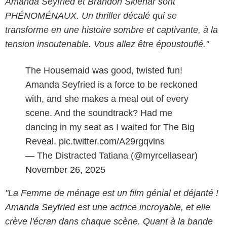
Amanda Seyfried et Brandon Sklenar sont
PHÉNOMÉNAUX. Un thriller décalé qui se
transforme en une histoire sombre et captivante, à la
tension insoutenable. Vous allez être époustouflé."
The Housemaid was good, twisted fun!
Amanda Seyfried is a force to be reckoned
with, and she makes a meal out of every
scene. And the soundtrack? Had me
dancing in my seat as I waited for The Big
Reveal.
pic.twitter.com/A29rgqvlns
— The Distracted Tatiana (@myrcellasear)
November 26, 2025
"La Femme de ménage est un film génial et déjanté !
Amanda Seyfried est une actrice incroyable, et elle
crève l'écran dans chaque scène. Quant à la bande