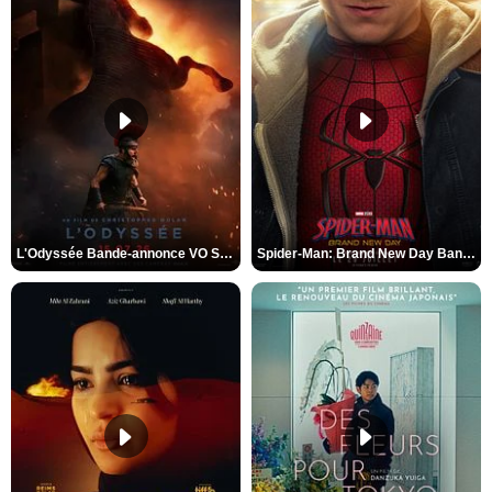
L'Odyssée Bande-annonce VO STFR
Spider-Man: Brand New Day Bande-annonce VO STFR