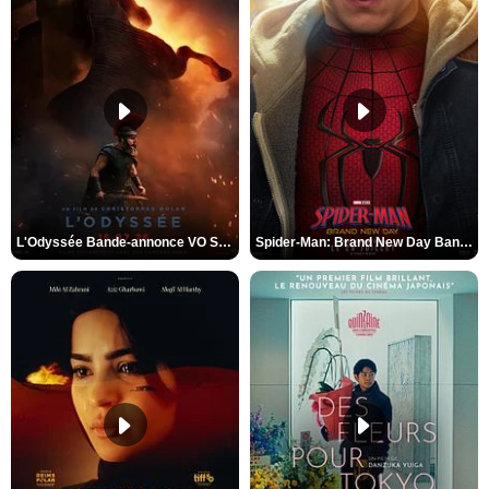
L'Odyssée Bande-annonce VO STFR
Spider-Man: Brand New Day Bande-annonce VO STFR