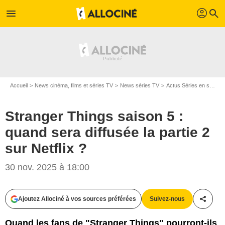
profil
menu
search
Accueil
News cinéma, films et séries TV
News séries TV
Actus Séries en streaming
Stranger Things saison 5 :
quand sera diffusée la partie 2
sur Netflix ?
30 nov. 2025 à 18:00
Ajoutez Allociné à vos sources préférées
Suivez-nous
Partag
Quand les fans de "Stranger Things" pourront-ils