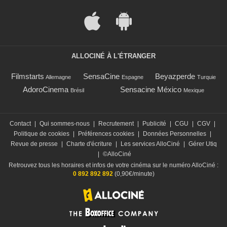
ALLOCINÉ À L'ÉTRANGER
Filmstarts
SensaCine
Beyazperde
Allemagne
Espagne
Turquie
AdoroCinema
Sensacine México
Brésil
Mexique
Contact
|
Qui sommes-nous
|
Recrutement
|
Publicité
|
CGU
|
CGV
|
Politique de cookies
|
Préférences cookies
|
Données Personnelles
|
Revue de presse
|
Charte d'écriture
|
Les services AlloCiné
|
Gérer Utiq
|
©AlloCiné
Retrouvez tous les horaires et infos de votre cinéma sur le numéro AlloCiné :
0 892 892 892
(0,90€/minute)