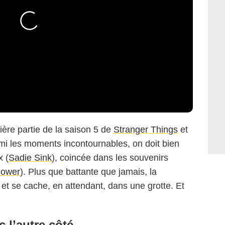
mière partie de la saison 5 de
Stranger Things
et
rmi les moments incontournables, on doit bien
x (
Sadie Sink
), coincée dans les souvenirs
Bower
). Plus que battante que jamais, la
r et se cache, en attendant, dans une grotte. Et
 l’autre côté