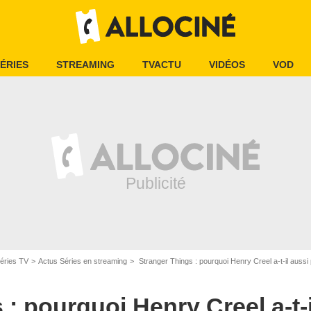
ÉRIES
STREAMING
TVACTU
VIDÉOS
VOD
éries TV
Actus Séries en streaming
Stranger Things : pourquoi Henry Creel a-t-il aussi peur de la
: pourquoi Henry Creel a-t-i