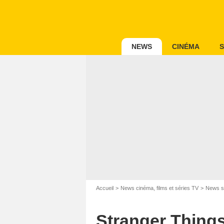
NEWS
CINÉMA
S
Accueil
News cinéma, films et séries TV
News s
Stranger Things 