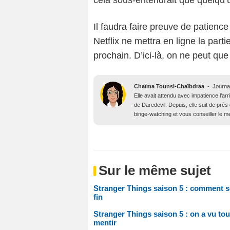
cela sous-entendrait que quelqu’u
Il faudra faire preuve de patience
Netflix ne mettra en ligne la par
prochain. D’ici-là, on ne peut que
Chaïma Tounsi-Chaïbdraa
-
Journa
Elle avait attendu avec impatience l’arr
de Daredevil. Depuis, elle suit de prè
binge-watching et vous conseiller le me
Sur le même sujet
Stranger Things saison 5 : comment se 
fin
Stranger Things saison 5 : on a vu to
mentir