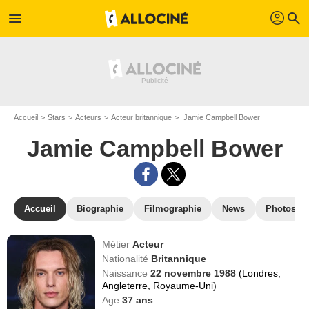
profil
menu
search
Accueil
Stars
Acteurs
Acteur britannique
Jamie Campbell Bower
Jamie Campbell Bower
Accueil
Biographie
Filmographie
News
Photos
Métier
Acteur
Nationalité
Britannique
Naissance
22 novembre 1988
(Londres,
Angleterre, Royaume-Uni)
Age
37
ans