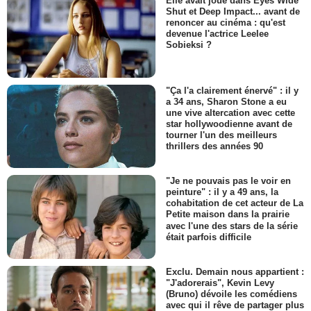
Elle avait joué dans Eyes Wide
Shut et Deep Impact... avant de
renoncer au cinéma : qu'est
devenue l'actrice Leelee
Sobieksi ?
"Ça l'a clairement énervé" : il y
a 34 ans, Sharon Stone a eu
une vive altercation avec cette
star hollywoodienne avant de
tourner l'un des meilleurs
thrillers des années 90
"Je ne pouvais pas le voir en
peinture" : il y a 49 ans, la
cohabitation de cet acteur de La
Petite maison dans la prairie
avec l'une des stars de la série
était parfois difficile
Exclu. Demain nous appartient :
"J'adorerais", Kevin Levy
(Bruno) dévoile les comédiens
avec qui il rêve de partager plus