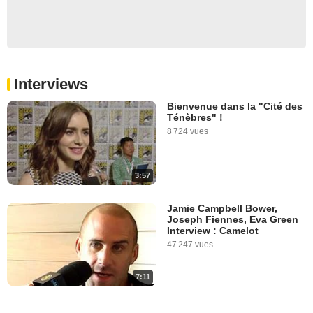
Interviews
Bienvenue dans la "Cité des
Ténèbres" !
8 724 vues
3:57
Jamie Campbell Bower,
Joseph Fiennes, Eva Green
Interview : Camelot
47 247 vues
7:11