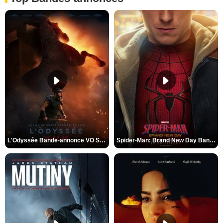
L'Odyssée Bande-annonce VO STFR
Spider-Man: Brand New Day Bande-annonce VO STFR