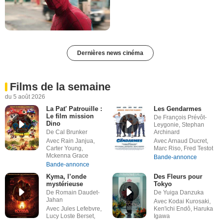
Dernières news cinéma
Films de la semaine
du 5 août 2026
La Pat' Patrouille :
Les Gendarmes
Le film mission
De François Prévôt-
Dino
Leygonie, Stephan
De Cal Brunker
Archinard
Avec Rain Janjua,
Avec Arnaud Ducret,
Carter Young,
Marc Riso, Fred Testot
Mckenna Grace
Bande-annonce
Bande-annonce
Kyma, l’onde
Des Fleurs pour
mystérieuse
Tokyo
De Romain Daudet-
De Yuiga Danzuka
Jahan
Avec Kodai Kurosaki,
Avec Jules Lefebvre,
Ken'ichi Endô, Haruka
Lucy Loste Berset,
Igawa