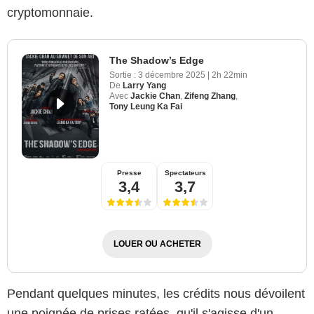
cryptomonnaie.
The Shadow’s Edge
Sortie :
3 décembre 2025
|
2h 22min
De
Larry Yang
Avec
Jackie Chan
,
Zifeng Zhang
,
Tony Leung Ka Fai
Presse
Spectateurs
3,4
3,7
LOUER OU ACHETER
Pendant quelques minutes, les crédits nous dévoilent
une poignée de prises ratées, qu'il s'agisse d'un