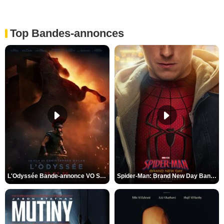
Top Bandes-annonces
L'Odyssée Bande-annonce VO STFR
Spider-Man: Brand New Day Bande-annonce VO STFR