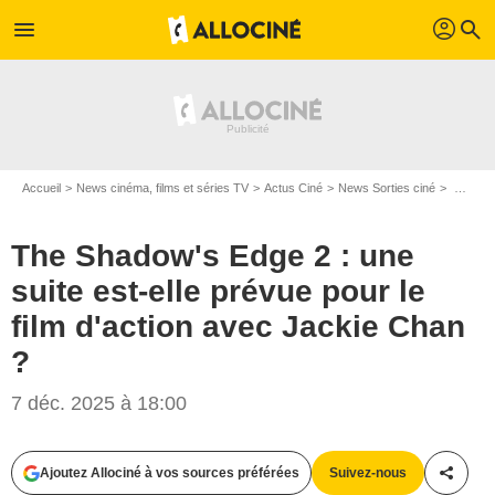
profil
menu
search
Accueil
News cinéma, films et séries TV
Actus Ciné
News Sorties ciné
The Shadow's Edge 2 : une suite est-elle prévue pour le film d'action avec Jackie Chan ?
The Shadow's Edge 2 : une
suite est-elle prévue pour le
film d'action avec Jackie Chan
?
7 déc. 2025 à 18:00
Ajoutez Allociné à vos sources préférées
Suivez-nous
Partag