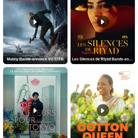
Mutiny Bande-annonce VO STFR
Les Silences de Riyad Bande-annonce VO STFR