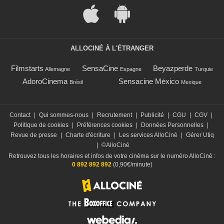
ALLOCINÉ À L'ÉTRANGER
Filmstarts
SensaCine
Beyazperde
Allemagne
Espagne
Turquie
AdoroCinema
Sensacine México
Brésil
Mexique
Contact
|
Qui sommes-nous
|
Recrutement
|
Publicité
|
CGU
|
CGV
|
Politique de cookies
|
Préférences cookies
|
Données Personnelles
|
Revue de presse
|
Charte d'écriture
|
Les services AlloCiné
|
Gérer Utiq
|
©AlloCiné
Retrouvez tous les horaires et infos de votre cinéma sur le numéro AlloCiné :
0 892 892 892
(0,90€/minute)