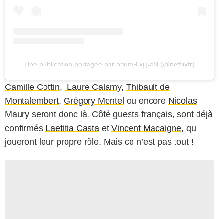
Une publication partagée par ǝɔuɐɹℲ xᴉlɟʇǝN (@netflixfr)
Camille Cottin
,
Laure Calamy
,
Thibault de
Montalembert
,
Grégory Montel
ou encore
Nicolas
Maury
seront donc là. Côté guests français, sont déjà
confirmés
Laetitia Casta
et
Vincent Macaigne
, qui
joueront leur propre rôle. Mais ce n’est pas tout !