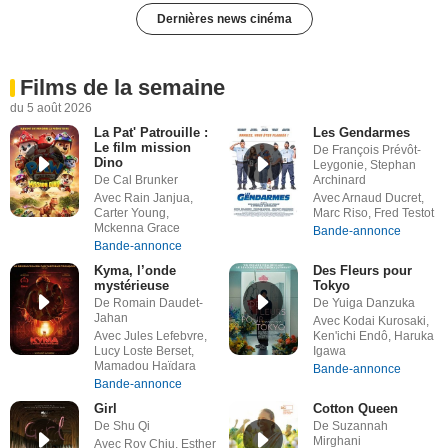
Dernières news cinéma
Films de la semaine
du 5 août 2026
La Pat' Patrouille :
Les Gendarmes
Le film mission
De François Prévôt-
Dino
Leygonie, Stephan
De Cal Brunker
Archinard
Avec Rain Janjua,
Avec Arnaud Ducret,
Carter Young,
Marc Riso, Fred Testot
Mckenna Grace
Bande-annonce
Bande-annonce
Kyma, l’onde
Des Fleurs pour
mystérieuse
Tokyo
De Romain Daudet-
De Yuiga Danzuka
Jahan
Avec Kodai Kurosaki,
Avec Jules Lefebvre,
Ken'ichi Endô, Haruka
Lucy Loste Berset,
Igawa
Mamadou Haïdara
Bande-annonce
Bande-annonce
Girl
Cotton Queen
De Shu Qi
De Suzannah
Mirghani
Avec Roy Chiu, Esther