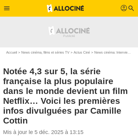
profil
menu
search
Accueil
News cinéma, films et séries TV
Actus Ciné
News cinéma: Interviews
N
Notée 4,3 sur 5, la série
française la plus populaire
dans le monde devient un film
Netflix… Voici les premières
infos divulguées par Camille
Cottin
Mis à jour le 5 déc. 2025 à 13:15