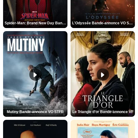
Spider-Man: Brand New Day Bande-annonce VO STFR
L'Odyssée Bande-annonce VO STFR
Mutiny Bande-annonce VO STFR
Le Triangle d'or Bande-annonce VF