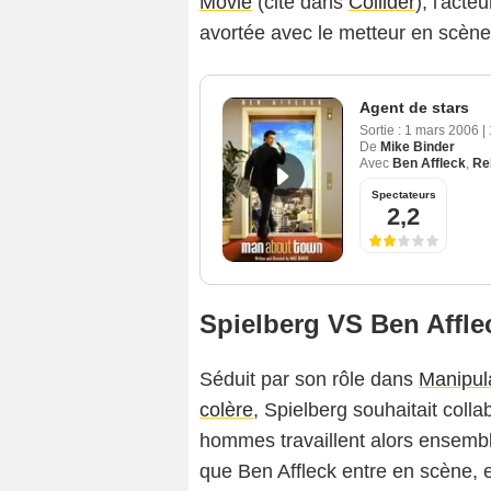
Movie
(cité dans
Collider
), l'acte
avortée avec le metteur en scèn
Agent de stars
Sortie :
1 mars 2006
|
De
Mike Binder
Avec
Ben Affleck
,
Re
Spectateurs
2,2
Spielberg VS Ben Affle
Séduit par son rôle dans
Manipul
colère
, Spielberg souhaitait coll
hommes travaillent alors ensembl
que Ben Affleck entre en scène, e