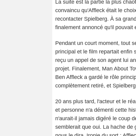
La suite est la partie la plus chaot
convaincu qu'Affleck était le choi
recontacter Spielberg. À sa grand
finalement annoncé qu'il pouvait 
Pendant un court moment, tout sem
principal et le film repartait enfin
reçu un appel de son agent lui 
projet. Finalement, Man About To
Ben Affleck a gardé le rôle princ
complètement retiré, et Spielberg 
20 ans plus tard, l'acteur et le ré
et personne n'a démenti cette hist
n'aurait-il jamais digéré le coup d
semblerait que oui. La hache de g
nous le dira. Ironie du sort : Aff