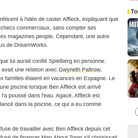
To
réticent à l'idée de caster Affleck, expliquant que
s échecs commerciaux, sans compter ses
les magazines people. Cependant, une autre
refus de DreamWorks.
que lui aurait confié Spielberg en personne.
avait une relation avec
Gwyneth Paltrow
,
eux familles étaient en vacances en Espagne. Le
 une piscine lorsque Ben Affleck est arrivé
, l'a poussé dans l'eau. Agacé, Affleck est
'a lancé dans la piscine, ce qui a eu comme
fuse de travailler avec Ben Affleck depuis cet
refusé de financer Man About Town s'il choisissait