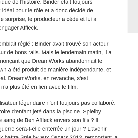
ique de l'histoire. Binder était toujours
x idéal pour le rôle et a donc décidé de
e surprise, le producteur a cédé et lui a
engager Affleck.
blait réglé : Binder avait trouvé son acteur
 sur de bons rails. Mais le lendemain matin, il a
annonçant que DreamWorks abandonnait le
wn a été produit de manière indépendante, et
ipal. DreamWorks, en revanche, s'est
n'a plus été en lien avec le film.
alisateur légendaire n'ont toujours pas collaboré,
oire d'enfant jeté dans la piscine. Spielby
e sang de Ben Affleck envers son fils ? Il
uerre sera-t-elle enterrée un jour ? L'avenir
leck battra Spielby aux Oscars 2013, remportant la