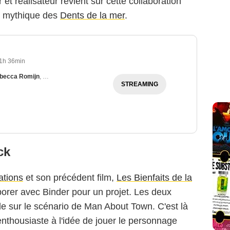
ur et réalisateur revient sur cette collaboration
e mythique des
Dents de la mer
.
1h 36min
becca Romijn
,
Gina Gershon
STREAMING
ck
ations
et son précédent film,
Les Bienfaits de la
aborer avec Binder pour un projet. Les deux
e sur le scénario de Man About Town. C'est là
nthousiaste à l'idée de jouer le personnage