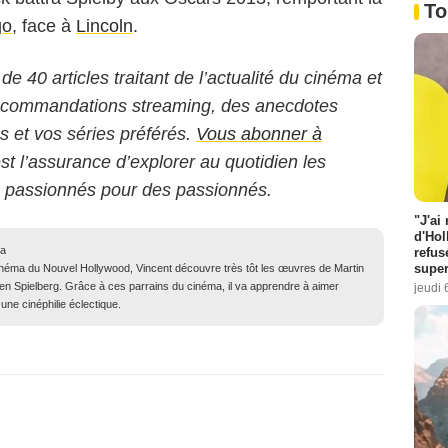
To
go
, face à
Lincoln
.
 de 40 articles traitant de l’actualité du cinéma et
 recommandations streaming, des anecdotes
ms et vos séries préférés.
Vous abonner à
est l’assurance d’explorer au quotidien les
s passionnés pour des passionnés.
"J'ai
d'Hol
ma
refus
super
inéma du Nouvel Hollywood, Vincent découvre très tôt les œuvres de Martin
n Spielberg. Grâce à ces parrains du cinéma, il va apprendre à aimer
jeudi 
une cinéphilie éclectique.