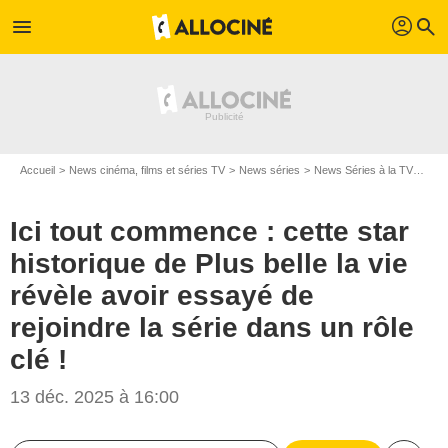
profil
menu
search
Accueil
News cinéma, films et séries TV
News séries
News Séries à la TV
Ici 
Ici tout commence : cette star
historique de Plus belle la vie
révèle avoir essayé de
rejoindre la série dans un rôle
clé !
13 déc. 2025 à 16:00