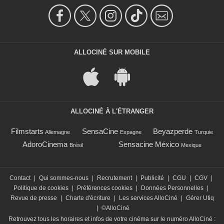
ALLOCINÉ SUR MOBILE
ALLOCINÉ À L'ÉTRANGER
Filmstarts
SensaCine
Beyazperde
Allemagne
Espagne
Turquie
AdoroCinema
Sensacine México
Brésil
Mexique
Contact
|
Qui sommes-nous
|
Recrutement
|
Publicité
|
CGU
|
CGV
|
Politique de cookies
|
Préférences cookies
|
Données Personnelles
|
Revue de presse
|
Charte d'écriture
|
Les services AlloCiné
|
Gérer Utiq
|
©AlloCiné
Retrouvez tous les horaires et infos de votre cinéma sur le numéro AlloCiné :