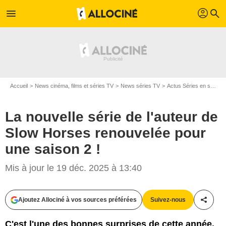
profil
menu
search
Accueil
News cinéma, films et séries TV
News séries TV
Actus Séries en streaming
La nouvelle série de l'auteur de
Slow Horses renouvelée pour
une saison 2 !
Mis à jour le 19 déc. 2025 à 13:40
Ajoutez Allociné à vos sources préférées
Suivez-nous
Partag
C'est l'une des bonnes surprises de cette année,