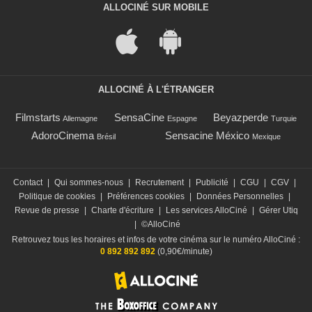
ALLOCINÉ SUR MOBILE
ALLOCINÉ À L'ÉTRANGER
Filmstarts
SensaCine
Beyazperde
Allemagne
Espagne
Turquie
AdoroCinema
Sensacine México
Brésil
Mexique
Contact
|
Qui sommes-nous
|
Recrutement
|
Publicité
|
CGU
|
CGV
|
Politique de cookies
|
Préférences cookies
|
Données Personnelles
|
Revue de presse
|
Charte d'écriture
|
Les services AlloCiné
|
Gérer Utiq
|
©AlloCiné
Retrouvez tous les horaires et infos de votre cinéma sur le numéro AlloCiné :
0 892 892 892
(0,90€/minute)