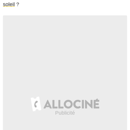
soleil
?