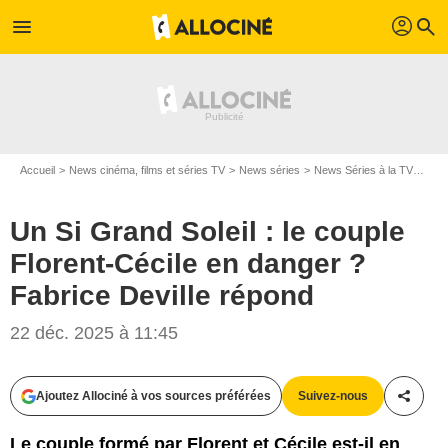
profil
menu
search
Accueil
News cinéma, films et séries TV
News séries
News Séries à la TV
Un S
Un Si Grand Soleil : le couple
Florent-Cécile en danger ?
Fabrice Deville répond
22 déc. 2025 à 11:45
Ajoutez Allociné à vos sources préférées
Suivez-nous
Partag
Le couple formé par Florent et Cécile est-il en