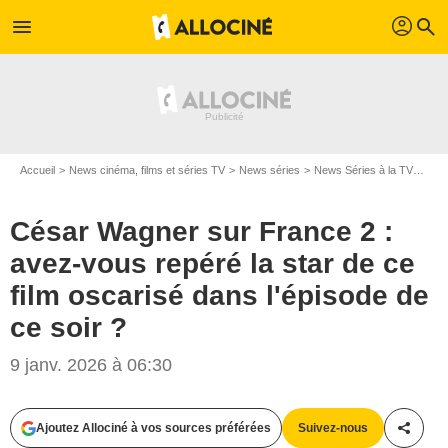
profil
menu
search
Accueil
News cinéma, films et séries TV
News séries
News Séries à la TV
Césa
César Wagner sur France 2 :
avez-vous repéré la star de ce
film oscarisé dans l'épisode de
ce soir ?
9 janv. 2026 à 06:30
Ajoutez Allociné à vos sources préférées
Suivez-nous
Partag