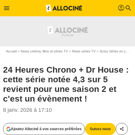
profil
menu
search
Accueil
News cinéma, films et séries TV
News séries TV
Actus Séries en streaming
24 Heures Chrono + Dr House :
cette série notée 4,3 sur 5
revient pour une saison 2 et
c'est un évènement !
8 janv. 2026 à 17:10
Ajoutez Allociné à vos sources préférées
Suivez-nous
Partag