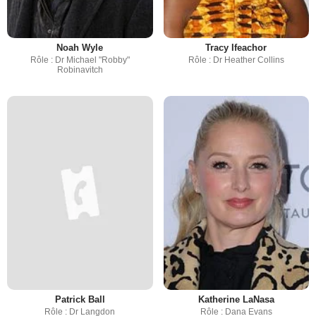
Noah Wyle
Tracy Ifeachor
Rôle : Dr Michael "Robby"
Rôle : Dr Heather Collins
Robinavitch
Patrick Ball
Katherine LaNasa
Rôle : Dr Langdon
Rôle : Dana Evans