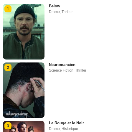
Below
1
Drame
,
Thriller
Neuromancien
2
Science Fiction
,
Thriller
Le Rouge et le Noir
3
Drame
,
Historique