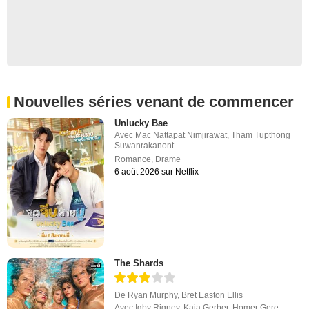
Nouvelles séries venant de commencer
Unlucky Bae
Avec
Mac Nattapat Nimjirawat
,
Tham Tupthong
Suwanrakanont
Romance
,
Drame
6 août 2026 sur Netflix
The Shards
De
Ryan Murphy
,
Bret Easton Ellis
Avec
Igby Rigney
,
Kaia Gerber
,
Homer Gere