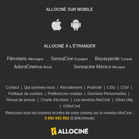
ALLOCINÉ SUR MOBILE
ALLOCINÉ À L'ÉTRANGER
Filmstarts
SensaCine
Beyazperde
Allemagne
Espagne
Turquie
AdoroCinema
Sensacine México
Brésil
Mexique
Contact
|
Qui sommes-nous
|
Recrutement
|
Publicité
|
CGU
|
CGV
|
Politique de cookies
|
Préférences cookies
|
Données Personnelles
|
Revue de presse
|
Charte d'écriture
|
Les services AlloCiné
|
Gérer Utiq
|
©AlloCiné
Retrouvez tous les horaires et infos de votre cinéma sur le numéro AlloCiné :
0 892 892 892
(0,90€/minute)