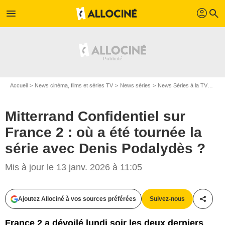
profil
menu
search
Accueil
News cinéma, films et séries TV
News séries
News Séries à la TV
Mitt
Mitterrand Confidentiel sur
France 2 : où a été tournée la
série avec Denis Podalydès ?
Mis à jour le 13 janv. 2026 à 11:05
Ajoutez Allociné à vos sources préférées
Suivez-nous
Partag
France 2 a dévoilé lundi soir les deux derniers