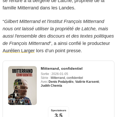
se rendre à la bergerie de Latché, propriété de la
famille Mitterrand dans les Landes.
“
Gilbert Mitterrand et l'institut François Mitterrand
nous ont laissé utiliser la propriété de Latche, mais
aussi l'ensemble des discours et des textes politiques
de François Mitterrand
”, a ainsi confié le producteur
Aurélien Larger
lors d’un point presse.
Mitterrand, confidentiel
Sortie :
2026-01-05
Série :
Mitterrand, confidentiel
Avec
Denis Podalydès
,
Valérie Karsenti
,
Judith Chemla
Spectateurs
3,5