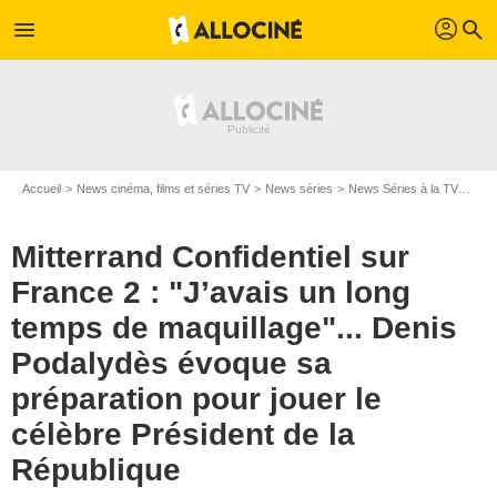
profil
menu
search
Accueil
News cinéma, films et séries TV
News séries
News Séries à la TV
Mitt
Mitterrand Confidentiel sur
France 2 : "J’avais un long
temps de maquillage"... Denis
Podalydès évoque sa
préparation pour jouer le
célèbre Président de la
République