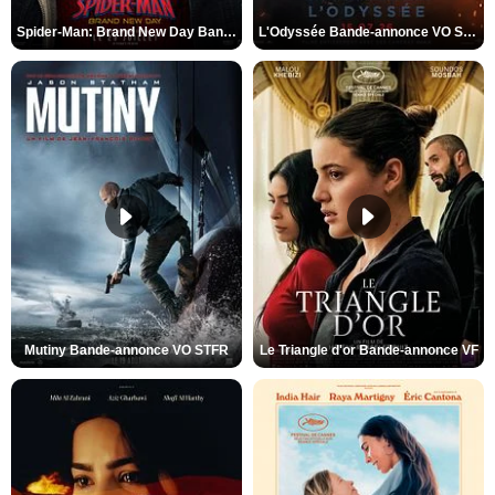
Spider-Man: Brand New Day Bande-annonce VO STFR
L'Odyssée Bande-annonce VO STFR
Mutiny Bande-annonce VO STFR
Le Triangle d'or Bande-annonce VF