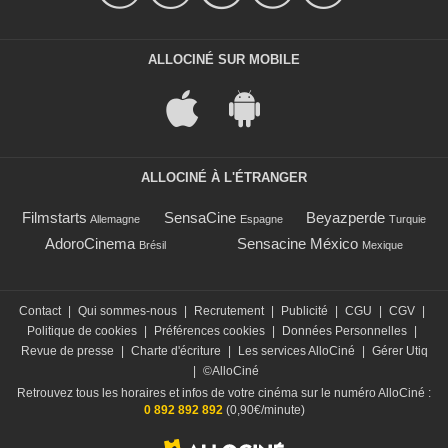
ALLOCINÉ SUR MOBILE
ALLOCINÉ À L'ÉTRANGER
Filmstarts
SensaCine
Beyazperde
Allemagne
Espagne
Turquie
AdoroCinema
Sensacine México
Brésil
Mexique
Contact
|
Qui sommes-nous
|
Recrutement
|
Publicité
|
CGU
|
CGV
|
Politique de cookies
|
Préférences cookies
|
Données Personnelles
|
Revue de presse
|
Charte d'écriture
|
Les services AlloCiné
|
Gérer Utiq
|
©AlloCiné
Retrouvez tous les horaires et infos de votre cinéma sur le numéro AlloCiné :
0 892 892 892
(0,90€/minute)