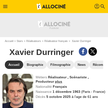
profil
menu
search
Accueil
Stars
Réalisateurs
Réalisateur français
Xavier Durringer
Xavier Durringer
Accueil
Biographie
Filmographie
News
Récompe
Métiers
Réalisateur
,
Scénariste
,
Producteur
plus
Nationalité
Français
Naissance
1 décembre 1963
(Paris - France)
Décès
5 octobre 2025
à l'age de 61 ans