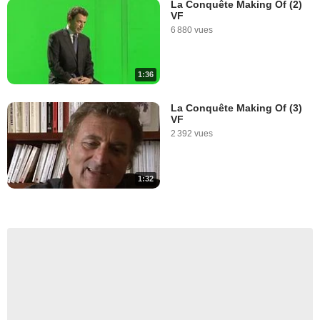
La Conquête Making Of (2)
VF
6 880 vues
1:36
La Conquête Making Of (3)
VF
2 392 vues
1:32