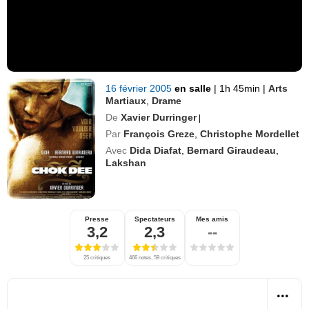
16 février 2005
en salle
|
1h 45min
|
Arts
Martiaux
,
Drame
De
Xavier Durringer
|
Par
François Greze
,
Christophe Mordellet
Avec
Dida Diafat
,
Bernard Giraudeau
,
Lakshan
Presse
Spectateurs
Mes amis
3,2
2,3
--
25 critiques
466 notes, 59 critiques