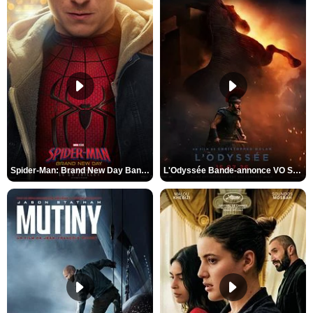
Spider-Man: Brand New Day Bande-annonce VO STFR
L'Odyssée Bande-annonce VO STFR