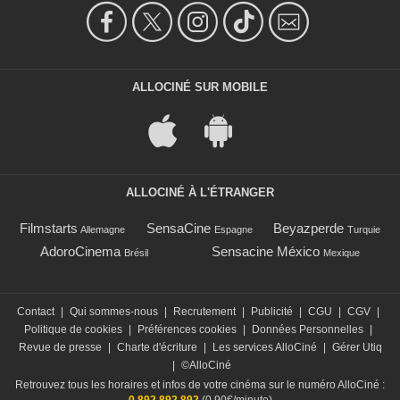
ALLOCINÉ SUR MOBILE
ALLOCINÉ À L'ÉTRANGER
Filmstarts
SensaCine
Beyazperde
Allemagne
Espagne
Turquie
AdoroCinema
Sensacine México
Brésil
Mexique
Contact
|
Qui sommes-nous
|
Recrutement
|
Publicité
|
CGU
|
CGV
|
Politique de cookies
|
Préférences cookies
|
Données Personnelles
|
Revue de presse
|
Charte d'écriture
|
Les services AlloCiné
|
Gérer Utiq
|
©AlloCiné
Retrouvez tous les horaires et infos de votre cinéma sur le numéro AlloCiné :