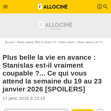
profil
menu
search
Accueil
News cinéma, films et séries TV
News séries
News Séries à la TV
Plus
Plus belle la vie en avance :
Stanislas est-il vraiment
coupable ?... Ce qui vous
attend la semaine du 19 au 23
janvier 2026 [SPOILERS]
17 janv. 2026 à 10:15