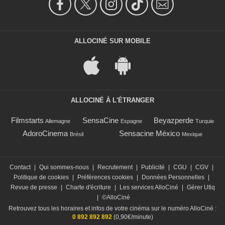
ALLOCINÉ SUR MOBILE
ALLOCINÉ À L'ÉTRANGER
Filmstarts
SensaCine
Beyazperde
Allemagne
Espagne
Turquie
AdoroCinema
Sensacine México
Brésil
Mexique
Contact
|
Qui sommes-nous
|
Recrutement
|
Publicité
|
CGU
|
CGV
|
Politique de cookies
|
Préférences cookies
|
Données Personnelles
|
Revue de presse
|
Charte d'écriture
|
Les services AlloCiné
|
Gérer Utiq
|
©AlloCiné
Retrouvez tous les horaires et infos de votre cinéma sur le numéro AlloCiné :
0 892 892 892
(0,90€/minute)