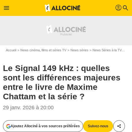
profil
menu
search
Accueil
News cinéma, films et séries TV
News séries
News Séries à la TV
Le S
Le Signal 149 kHz : quelles
sont les différences majeures
entre le livre de Maxime
Chattam et la série ?
29 janv. 2026 à 20:00
Ajoutez Allociné à vos sources préférées
Suivez-nous
Partag