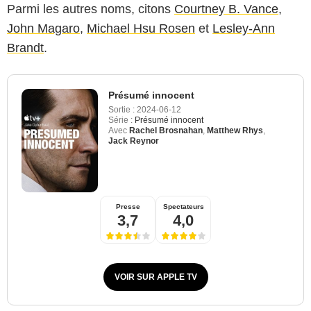
Parmi les autres noms, citons
Courtney B. Vance
,
John Magaro
,
Michael Hsu Rosen
et
Lesley-Ann
Brandt
.
Présumé innocent
Sortie :
2024-06-12
Série :
Présumé innocent
Avec
Rachel Brosnahan
,
Matthew Rhys
,
Jack Reynor
Presse
Spectateurs
3,7
4,0
VOIR SUR APPLE TV