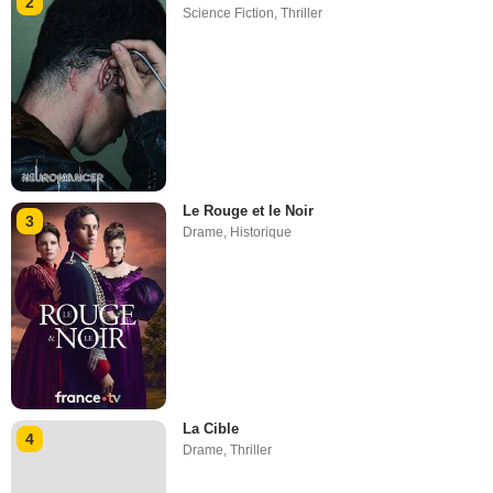
2
Science Fiction
,
Thriller
Le Rouge et le Noir
3
Drame
,
Historique
La Cible
4
Drame
,
Thriller