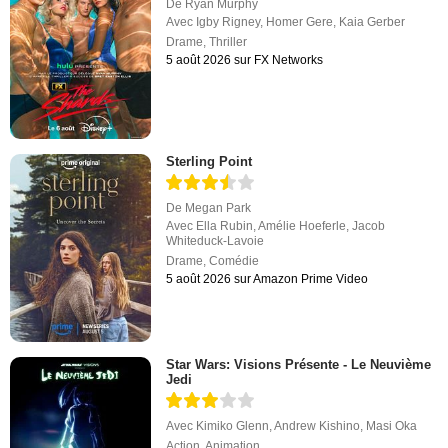
De
Ryan Murphy
Avec
Igby Rigney
,
Homer Gere
,
Kaia Gerber
Drame
,
Thriller
5 août 2026 sur FX Networks
Sterling Point
De
Megan Park
Avec
Ella Rubin
,
Amélie Hoeferle
,
Jacob
Whiteduck-Lavoie
Drame
,
Comédie
5 août 2026 sur Amazon Prime Video
Star Wars: Visions Présente - Le Neuvième
Jedi
Avec
Kimiko Glenn
,
Andrew Kishino
,
Masi Oka
Action
,
Animation