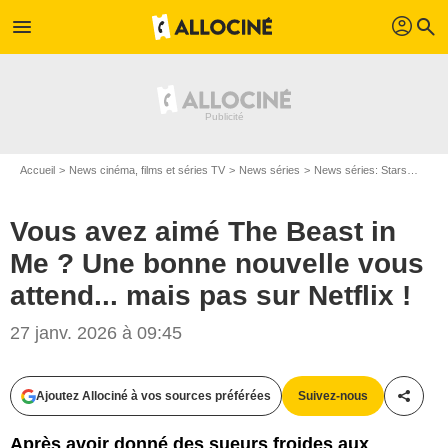
profil
menu
search
Accueil
News cinéma, films et séries TV
News séries
News séries: Stars
Vous 
Vous avez aimé The Beast in
Me ? Une bonne nouvelle vous
attend... mais pas sur Netflix !
27 janv. 2026 à 09:45
Ajoutez Allociné à vos sources préférées
Suivez-nous
Partag
Après avoir donné des sueurs froides aux