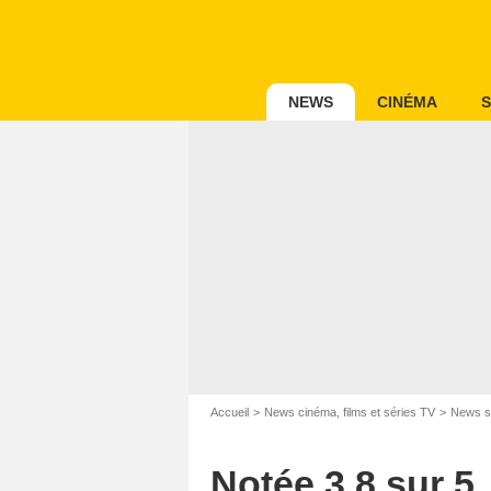
NEWS
CINÉMA
S
Accueil
News cinéma, films et séries TV
News s
Notée 3,8 sur 5,