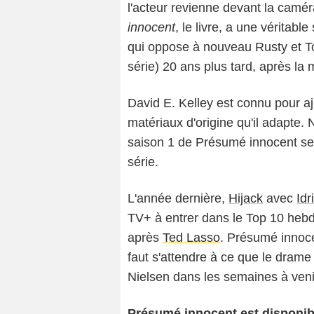
l'acteur revienne devant la camér
innocent
, le livre, a une véritable
qui oppose à nouveau Rusty et 
série) 20 ans plus tard, après la
David E. Kelley est connu pour a
matériaux d'origine qu'il adapte
saison 1 de Présumé innocent se t
série.
L'année dernière,
Hijack
avec
Idr
TV+ à entrer dans le Top 10 hebd
après
Ted Lasso
. Présumé innoce
faut s'attendre à ce que le drame
Nielsen dans les semaines à veni
Présumé innocent est disponib