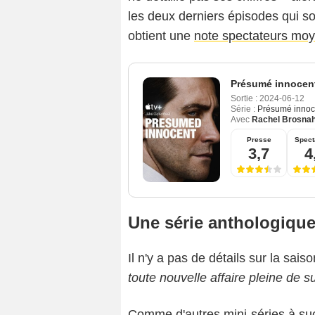
les deux derniers épisodes qui sort
obtient une
note spectateurs moy
Présumé innocen
Sortie :
2024-06-12
Série :
Présumé innoc
Avec
Rachel Brosna
Presse
Spect
3,7
4
Une série anthologiqu
Il n'y a pas de détails sur la saison
toute nouvelle affaire pleine de 
Comme d'autres mini-séries à su