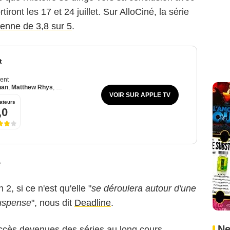
iront les 17 et 24 juillet. Sur AlloCiné, la série
enne de 3,8 sur 5
.
t
ent
han
,
Matthew Rhys
,
Jack Reynor
VOIR SUR APPLE TV
ateurs
,0
e
 2, si ce n'est qu'elle "
se déroulera autour d'une
suspense
", nous dit
Deadline
.
Ne
ccès devenues des séries au long cours,