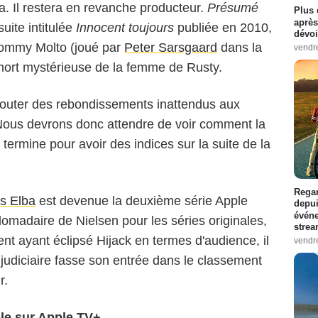
a. Il restera en revanche producteur.
Présumé
Plus 
après
 suite intitulée
Innocent toujours
publiée en 2010,
dévoi
Tommy Molto (joué par
Peter Sarsgaard
dans la
vendr
 mort mystérieuse de la femme de Rusty.
jouter des rebondissements inattendus aux
. Nous devrons donc attendre de voir comment la
ermine pour avoir des indices sur la suite de la
Regar
is Elba
est devenue la deuxième série Apple
depui
événe
omadaire de Nielsen pour les séries originales,
strea
nt ayant éclipsé Hijack en termes d'audience, il
vendr
 judiciaire fasse son entrée dans le classement
r.
le sur Apple TV+