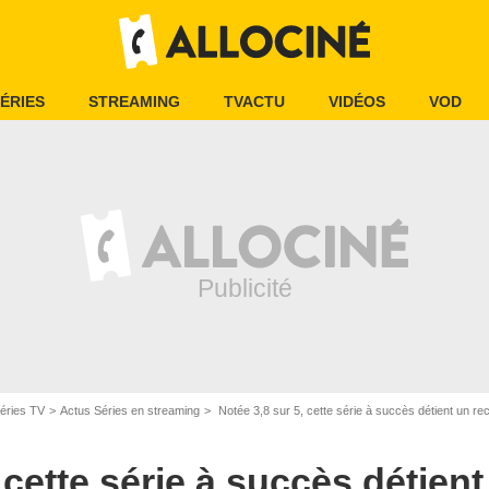
ÉRIES
STREAMING
TVACTU
VIDÉOS
VOD
éries TV
Actus Séries en streaming
Notée 3,8 sur 5, cette série à succès détient un re
 cette série à succès détient