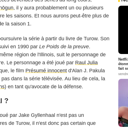
hōgun
, il y aura probablement un ou plusieurs
tre les saisons. Et nous aurons peut-être plus de
de la saison 1.
poursuivre la série à partir du livre de Turow. Son
 suivi en 1990 par
Le Poids de la preuve
.
 même région de l'Illinois, suit le personnage de
Netfl
vre. Le personnage a été joué par
Raul Julia
étonn
fait 
que, le film
Présumé innocent
d'Alan J. Pakula
vendr
pas dans la série télévisée. Au lieu de cela, la
ns
) en tant qu'avocate de la défense.
l ?
oué par Jake Gyllenhaal n'est pas un
res de Turow, il n'est donc pas certain que