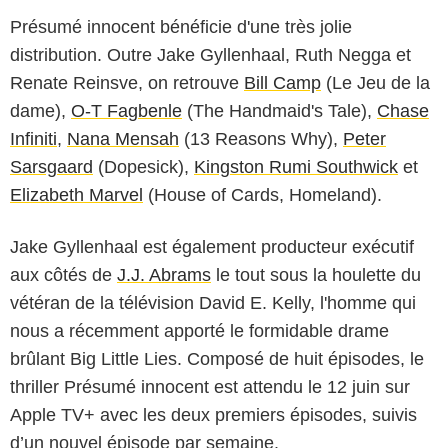
Présumé innocent bénéficie d'une très jolie
distribution. Outre Jake Gyllenhaal, Ruth Negga et
Renate Reinsve, on retrouve
Bill Camp
(Le Jeu de la
dame),
O-T Fagbenle
(The Handmaid's Tale),
Chase
Infiniti
,
Nana Mensah
(13 Reasons Why),
Peter
Sarsgaard
(Dopesick),
Kingston Rumi Southwick
et
Elizabeth Marvel
(House of Cards, Homeland).
Jake Gyllenhaal est également producteur exécutif
aux côtés de
J.J. Abrams
le tout sous la houlette du
vétéran de la télévision David E. Kelly, l'homme qui
nous a récemment apporté le formidable drame
brûlant Big Little Lies. Composé de huit épisodes, le
thriller Présumé innocent est attendu le 12 juin sur
Apple TV+ avec les deux premiers épisodes, suivis
d’un nouvel épisode par semaine.