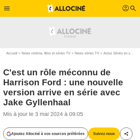
profil
menu
search
Accueil
News cinéma, films et séries TV
News séries TV
Actus Séries en streaming
C'est un rôle méconnu de
Harrison Ford : une nouvelle
version arrive en série avec
Jake Gyllenhaal
Mis à jour le 3 mai 2024 à 09:05
Ajoutez Allociné à vos sources préférées
Suivez-nous
Partag