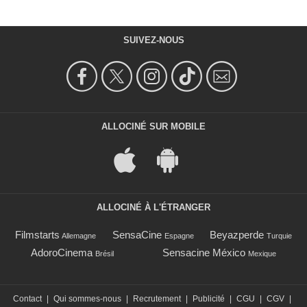
SUIVEZ-NOUS
ALLOCINÉ SUR MOBILE
ALLOCINÉ À L'ÉTRANGER
Filmstarts
SensaCine
Beyazperde
Allemagne
Espagne
Turquie
AdoroCinema
Sensacine México
Brésil
Mexique
Contact
|
Qui sommes-nous
|
Recrutement
|
Publicité
|
CGU
|
CGV
|