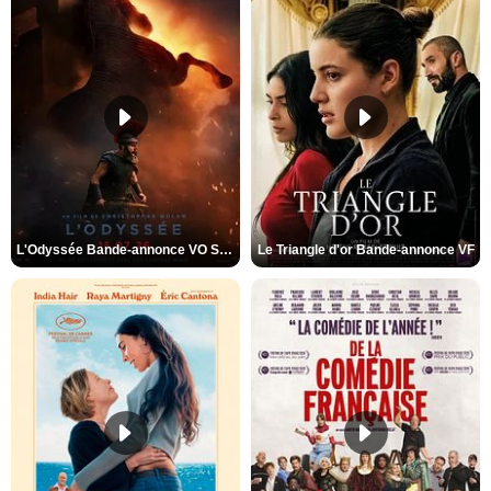
L'Odyssée Bande-annonce VO STFR
Le Triangle d'or Bande-annonce VF