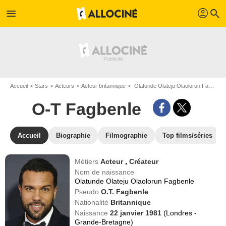
profil
menu
search
Accueil
Stars
Acteurs
Acteur britannique
Olatunde Olateju Olaolorun Fagbenle dit O-T Fagbenle
O-T Fagbenle
Accueil
Biographie
Filmographie
Top films/séries
Métiers
Acteur
,
Créateur
Nom de naissance
Olatunde Olateju Olaolorun Fagbenle
Pseudo
O.T. Fagbenle
Nationalité
Britannique
Naissance
22 janvier 1981
(Londres -
Grande-Bretagne)