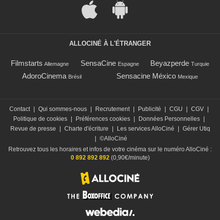
ALLOCINÉ À L'ÉTRANGER
Filmstarts
SensaCine
Beyazperde
Allemagne
Espagne
Turquie
AdoroCinema
Sensacine México
Brésil
Mexique
Contact
|
Qui sommes-nous
|
Recrutement
|
Publicité
|
CGU
|
CGV
|
Politique de cookies
|
Préférences cookies
|
Données Personnelles
|
Revue de presse
|
Charte d'écriture
|
Les services AlloCiné
|
Gérer Utiq
|
©AlloCiné
Retrouvez tous les horaires et infos de votre cinéma sur le numéro AlloCiné :
0 892 892 892
(0,90€/minute)