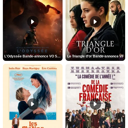
L'Odyssée Bande-annonce VO STFR
Le Triangle d'or Bande-annonce VF