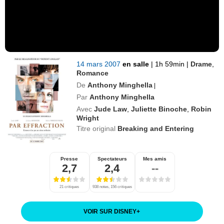
14 mars 2007
en salle
|
1h 59min
|
Drame
,
Romance
De
Anthony Minghella
|
Par
Anthony Minghella
Avec
Jude Law
,
Juliette Binoche
,
Robin
Wright
Titre original
Breaking and Entering
Presse
Spectateurs
Mes amis
2,7
2,4
--
21 critiques
938 notes, 156 critiques
VOIR SUR DISNEY
+