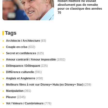
Robert Redford ne voulait
absolument pas de remake
pour ce classique des années
70
Tags
Architecte / Architecture
(93)
Couple en crise
(632)
Secret et confidences
(625)
Amour contrarié / Amour impossible
(1002)
Délinquance / Délinquant
(225)
Différence culturelle
(591)
Anglais et Angleterre
(458)
Meilleurs films à voir sur Disney+ Hulu (ex Disney+ Star)
(259)
Manipulation
(391)
Pleurer
(2245)
Vol / Voleurs / Cambrioleurs
(776)