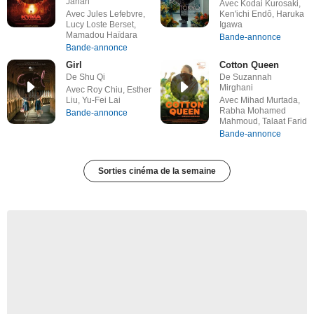
Jahan
Avec Kodai Kurosaki,
Avec Jules Lefebvre,
Ken'ichi Endô, Haruka
Lucy Loste Berset,
Igawa
Mamadou Haïdara
Bande-annonce
Bande-annonce
Girl
Cotton Queen
De Shu Qi
De Suzannah
Mirghani
Avec Roy Chiu, Esther
Liu, Yu-Fei Lai
Avec Mihad Murtada,
Rabha Mohamed
Bande-annonce
Mahmoud, Talaat Farid
Bande-annonce
Sorties cinéma de la semaine