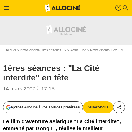
profil
menu
search
Accueil
News cinéma, films et séries TV
Actus Ciné
News cinéma: Box Office
1
1ères séances : "La Cité
interdite" en tête
14 mars 2007 à 17:15
Ajoutez Allociné à vos sources préférées
Suivez-nous
Partag
Le film d'aventure asiatique "La Cité interdite",
emmené par Gong Li, réalise le meilleur