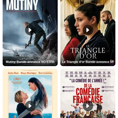
Mutiny Bande-annonce VO STFR
Le Triangle d'or Bande-annonce VF