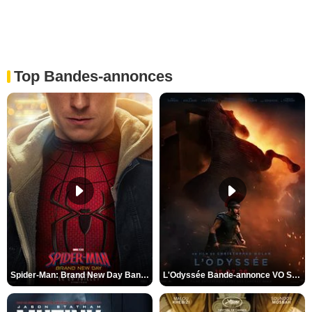
Top Bandes-annonces
Spider-Man: Brand New Day Bande-annonce VO STFR
L'Odyssée Bande-annonce VO STFR