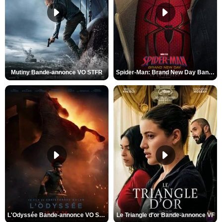
Mutiny Bande-annonce VO STFR
Spider-Man: Brand New Day Bande-annonce VO STFR
L'Odyssée Bande-annonce VO STFR
Le Triangle d'or Bande-annonce VF