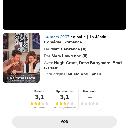
14 mars 2007
en salle
|
1h 43min
|
Comédie
,
Romance
De
Marc Lawrence (II)
|
Par
Marc Lawrence (II)
Avec
Hugh Grant
,
Drew Barrymore
,
Brad
Garrett
Titre original
Music And Lyrics
Presse
Spectateurs
Mes amis
3,1
3,1
--
21 critiques
5281 notes, 649 critiques
VOD