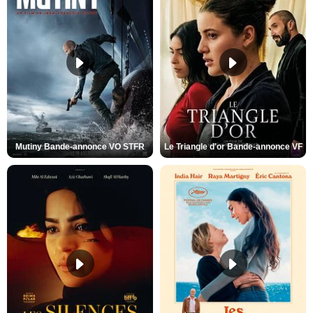
Mutiny Bande-annonce VO STFR
Le Triangle d'or Bande-annonce VF