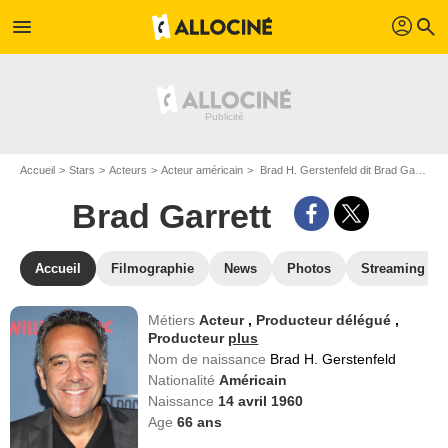
profil
menu
search
Accueil
Stars
Acteurs
Acteur américain
Brad H. Gerstenfeld dit Brad Garrett
Brad Garrett
Accueil
Filmographie
News
Photos
Streaming
Métiers
Acteur
,
Producteur délégué
,
Producteur
plus
Nom de naissance
Brad H. Gerstenfeld
Nationalité
Américain
Naissance
14 avril 1960
Age
66
ans