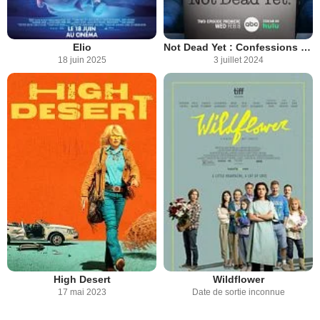
Elio
Not Dead Yet : Confessions d’une quadra à la ramasse
18 juin 2025
3 juillet 2024
High Desert
Wildflower
17 mai 2023
Date de sortie inconnue