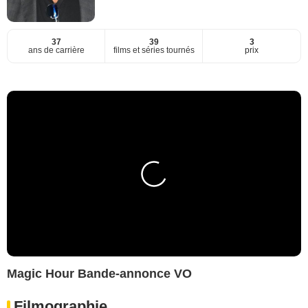
37
39
3
ans de carrière
films et séries tournés
prix
Magic Hour Bande-annonce VO
Filmographie