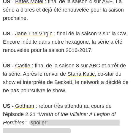
US
-
Bates Motel
: final de la saison 4 sur A&E. La
série a d'ores et déjà été renouvelée pour la saison
prochaine.
US
-
Jane The Virgin
: final de la saison 2 sur la CW.
Encore inédite dans notre hexagone, la série a été
renouvelée pour la saison 2016-2017.
US
-
Castle
: final de la saison 8 sur ABC et arrêt de
la série. Après le renvoi de
Stana Katic
, co-star du
show et interprète de Beckett, le network a décidé de
ne pas poursuivre le show.
US
-
Gotham
: retour très attendu au cours de
l'épisode 2.21
"Wrath of the Villains: A Legion of
Horribles"
.
spoiler: