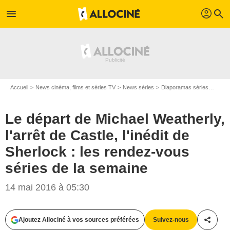
profil
menu
search
Accueil
News cinéma, films et séries TV
News séries
Diaporamas séries
Le dé
Le départ de Michael Weatherly,
l'arrêt de Castle, l'inédit de
Sherlock : les rendez-vous
séries de la semaine
14 mai 2016 à 05:30
Ajoutez Allociné à vos sources préférées
Suivez-nous
Partag