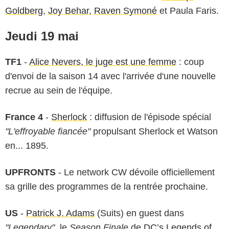
Goldberg
,
Joy Behar
,
Raven Symoné
et Paula Faris.
Jeudi 19 mai
TF1
-
Alice Nevers, le juge est une femme
: coup
d'envoi de la saison 14 avec l'arrivée d'une nouvelle
recrue au sein de l'équipe.
France 4
-
Sherlock
: diffusion de l'épisode spécial
"L'effroyable fiancée"
propulsant Sherlock et Watson
en... 1895.
UPFRONTS
- Le network CW dévoile officiellement
sa grille des programmes de la rentrée prochaine.
US
-
Patrick J. Adams
(Suits) en guest dans
"Legendary"
, le
Season Finale
de
DC’s Legends of