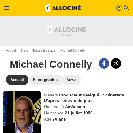
profil
menu
search
Accueil
Stars
Toutes les stars
Michael Connelly
Michael Connelly
Accueil
Filmographie
News
Métiers
Producteur délégué
,
Scénariste
,
D'après l'oeuvre de
plus
Nationalité
Américain
Naissance
21 juillet 1956
Age
70
ans