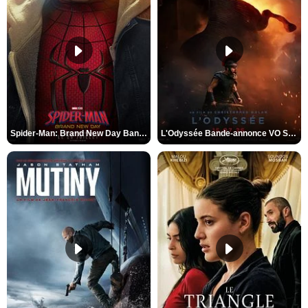
Spider-Man: Brand New Day Bande-annonce VO STFR
L'Odyssée Bande-annonce VO STFR