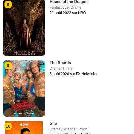
House of the Dragon
8
Fantastique
,
Drame
21 août 2022 sur HBO
The Shards
9
Drame
,
Thriller
5 août 2026 sur FX Networks
Silo
10
Drame
,
Science Fiction