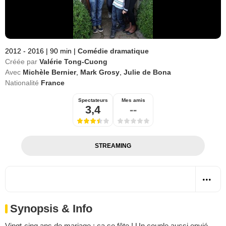
2012 - 2016
|
90 min
|
Comédie dramatique
Créée par
Valérie Tong-Cuong
Avec
Michèle Bernier
,
Mark Grosy
,
Julie de Bona
Nationalité
France
Spectateurs
Mes amis
3,4
--
STREAMING
Synopsis & Info
Vingt-cinq ans de mariage : ça se fête ! Un couple aussi envié