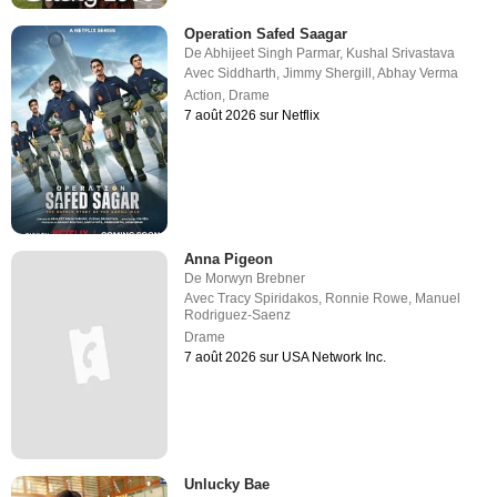
Operation Safed Saagar
De
Abhijeet Singh Parmar
,
Kushal Srivastava
Avec
Siddharth
,
Jimmy Shergill
,
Abhay Verma
Action
,
Drame
7 août 2026 sur Netflix
Anna Pigeon
De
Morwyn Brebner
Avec
Tracy Spiridakos
,
Ronnie Rowe
,
Manuel
Rodriguez-Saenz
Drame
7 août 2026 sur USA Network Inc.
Unlucky Bae