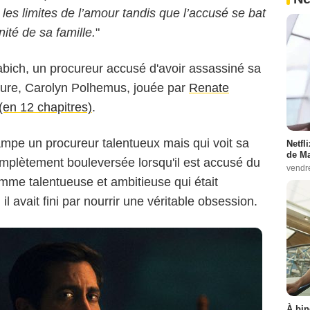
t les limites de l’amour tandis que l’accusé se bat
Apple TV+
ité de sa famille.
"
bich, un procureur accusé d'avoir assassiné sa
eure, Carolyn Polhemus, jouée par
Renate
 (en 12 chapitres)
.
ampe un procureur talentueux mais qui voit sa
Netfl
de Ma
complètement bouleversée lorsqu'il est accusé du
vendr
mme talentueuse et ambitieuse qui était
l avait fini par nourrir une véritable obsession.
À bin