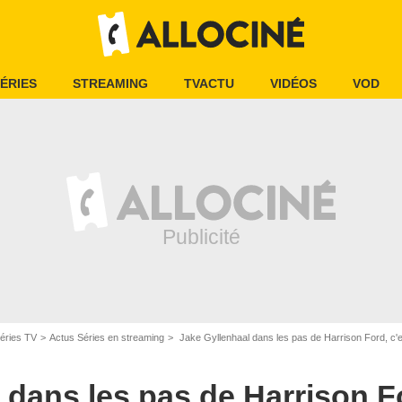
ÉRIES
STREAMING
TVACTU
VIDÉOS
VOD
éries TV
Actus Séries en streaming
Jake Gyllenhaal dans les pas de Harrison Ford, c'
 dans les pas de Harrison Fo