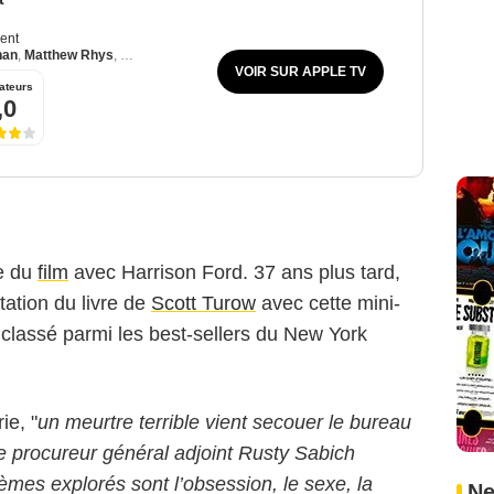
ent
han
,
Matthew Rhys
,
Jack Reynor
VOIR SUR APPLE TV
ateurs
,0
re du
film
avec Harrison Ford. 37 ans plus tard,
tation du livre de
Scott Turow
avec cette mini-
e classé parmi les best-sellers du New York
ie, "
un meurtre terrible vient secouer le bureau
 procureur général adjoint Rusty Sabich
mes explorés sont l’obsession, le sexe, la
Ne