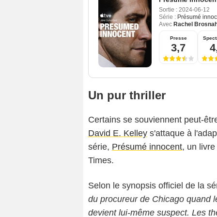
Sortie :
2024-06-12
Série :
Présumé innoc
Avec
Rachel Brosna
Presse
Spect
3,7
4
Un pur thriller
Certains se souviennent peut-êt
David E. Kelley
s'attaque à l'adap
série,
Présumé innocent
, un livr
Times.
Selon le synopsis officiel de la sér
du procureur de Chicago quand le
devient lui-même suspect. Les thè