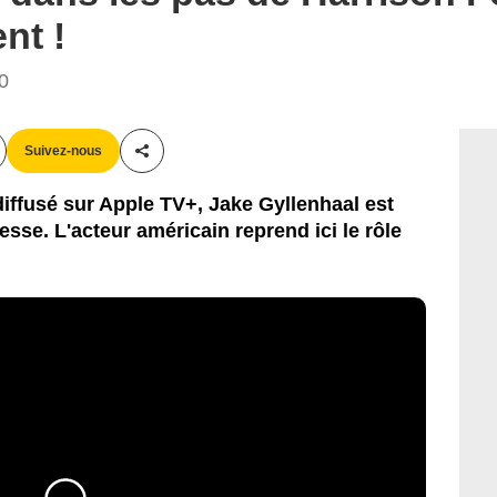
nt !
00
Suivez-nous
Partager cet article
diffusé sur Apple TV+, Jake Gyllenhaal est
sse. L'acteur américain reprend ici le rôle