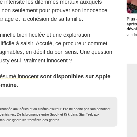
ne intensité les dilemmes moraux auxquels
tter non seulement pour prouver son innocence
iage et la cohésion de sa famille.
Plus 
après
dévoi
inelle bien ficelée et une exploration
vendr
ficile à saisir. Acculé, ce procureur commet
maginables, en dépit du bon sens. Une question
usty est-il vraiment innocent ?
ésumé innocent
sont disponibles sur Apple
emaine.
iberonnée aux séries et au cinéma d'auteur. Elle ne cache pas son penchant
xcentricités. De la bromance entre Spock et Kirk dans Star Trek aux
ch, elle ignore les frontières des genres.