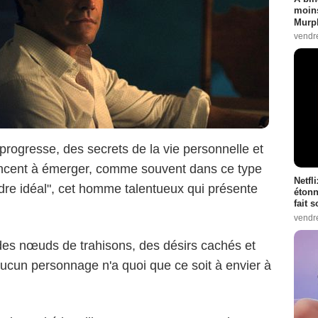
moins
Murph
vendr
progresse, des secrets de la vie personnelle et
ncent à émerger, comme souvent dans ce type
Netfl
"gendre idéal", cet homme talentueux qui présente
étonn
fait 
vendr
des nœuds de trahisons, des désirs cachés et
aucun personnage n'a quoi que ce soit à envier à