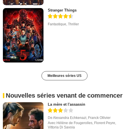
Stranger Things
Fantastique
,
Thriller
Meilleures séries US
Nouvelles séries venant de commencer
La mère et l'assassin
De
Alexandra Echkenazi
,
Franck Ollivier
Avec
Hélène de Fougerolles
,
Florent Peyre
,
Vittoria Di Savoia