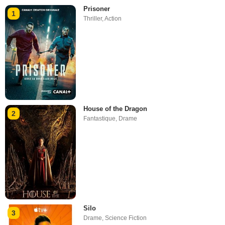
Prisoner
1
Thriller
,
Action
House of the Dragon
2
Fantastique
,
Drame
Silo
3
Drame
,
Science Fiction