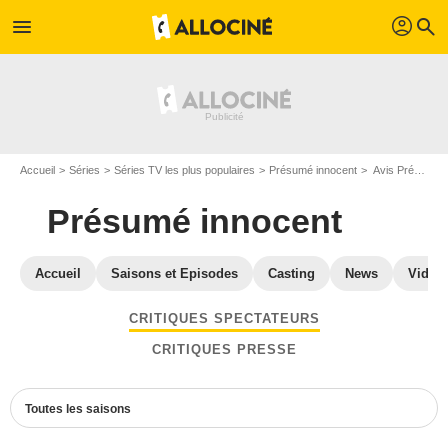
profil
menu
search
Accueil
Séries
Séries TV les plus populaires
Présumé innocent
Avis Présumé innocent
Présumé innocent
Accueil
Saisons et Episodes
Casting
News
Vidéo
CRITIQUES SPECTATEURS
CRITIQUES PRESSE
Toutes les saisons