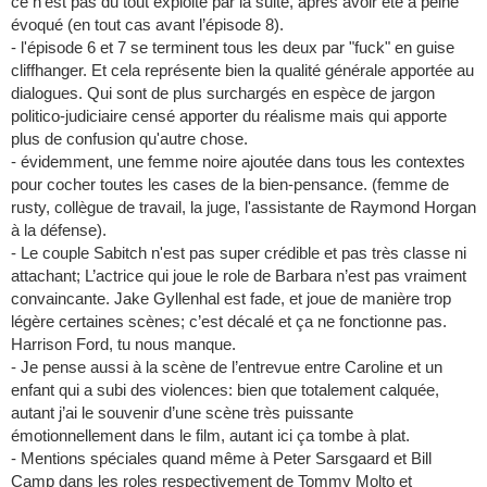
ce n’est pas du tout exploité par la suite, après avoir été à peine
évoqué (en tout cas avant l’épisode 8).
- l'épisode 6 et 7 se terminent tous les deux par "fuck" en guise
cliffhanger. Et cela représente bien la qualité générale apportée au
dialogues. Qui sont de plus surchargés en espèce de jargon
politico-judiciaire censé apporter du réalisme mais qui apporte
plus de confusion qu'autre chose.
- évidemment, une femme noire ajoutée dans tous les contextes
pour cocher toutes les cases de la bien-pensance. (femme de
rusty, collègue de travail, la juge, l'assistante de Raymond Horgan
à la défense).
- Le couple Sabitch n'est pas super crédible et pas très classe ni
attachant; L’actrice qui joue le role de Barbara n’est pas vraiment
convaincante. Jake Gyllenhal est fade, et joue de manière trop
légère certaines scènes; c’est décalé et ça ne fonctionne pas.
Harrison Ford, tu nous manque.
- Je pense aussi à la scène de l’entrevue entre Caroline et un
enfant qui a subi des violences: bien que totalement calquée,
autant j’ai le souvenir d’une scène très puissante
émotionnellement dans le film, autant ici ça tombe à plat.
- Mentions spéciales quand même à Peter Sarsgaard et Bill
Camp dans les roles respectivement de Tommy Molto et