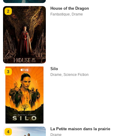
House of the Dragon
2
Fantastique
,
Drame
Silo
3
Drame
,
Science Fiction
La Petite maison dans la prairie
4
Drame