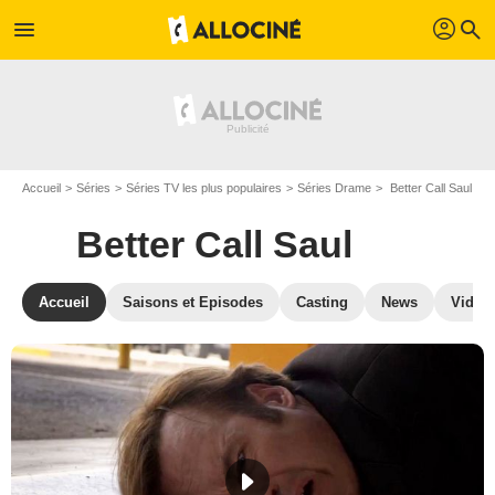
profil
menu
search
Accueil
Séries
Séries TV les plus populaires
Séries Drame
Better Call Saul
Better Call Saul
Accueil
Saisons et Episodes
Casting
News
Vidéo