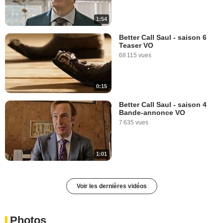
1:54
Better Call Saul - saison 6
Teaser VO
68 115 vues
0:15
Better Call Saul - saison 4
Bande-annonce VO
7 635 vues
1:01
Voir les dernières vidéos
Photos