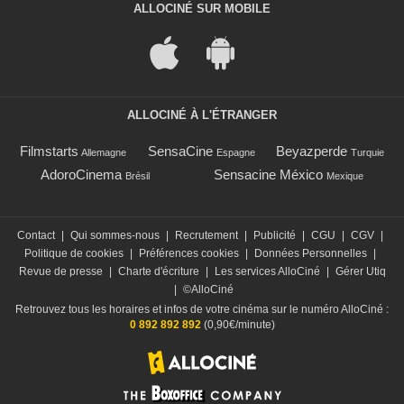
ALLOCINÉ SUR MOBILE
ALLOCINÉ À L'ÉTRANGER
Filmstarts
SensaCine
Beyazperde
Allemagne
Espagne
Turquie
AdoroCinema
Sensacine México
Brésil
Mexique
Contact
|
Qui sommes-nous
|
Recrutement
|
Publicité
|
CGU
|
CGV
|
Politique de cookies
|
Préférences cookies
|
Données Personnelles
|
Revue de presse
|
Charte d'écriture
|
Les services AlloCiné
|
Gérer Utiq
|
©AlloCiné
Retrouvez tous les horaires et infos de votre cinéma sur le numéro AlloCiné :
0 892 892 892
(0,90€/minute)