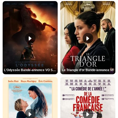
L'Odyssée Bande-annonce VO STFR
Le Triangle d'or Bande-annonce VF