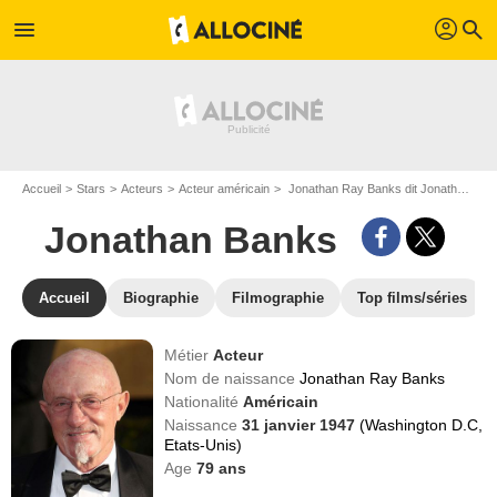
profil
menu
search
Accueil
Stars
Acteurs
Acteur américain
Jonathan Ray Banks dit Jonathan Banks
Jonathan Banks
Accueil
Biographie
Filmographie
Top films/séries
Métier
Acteur
Nom de naissance
Jonathan Ray Banks
Nationalité
Américain
Naissance
31 janvier 1947
(Washington D.C,
Etats-Unis)
Age
79
ans