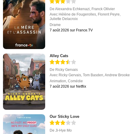
De
Alexandra Echkenazi
,
Franck Ollivier
Avec
Hélène de Fougerolles
,
Florent Peyre
,
Juliette Delacroix
Drame
7 août 2026 sur France.TV
Alley Cats
De
Ricky Gervais
Avec
Ricky Gervais
,
Tom Basden
,
Andrew Brooke
Animation
,
Comédie
7 août 2026 sur Netflix
Our Sticky Love
De
Ji-Hye Mo