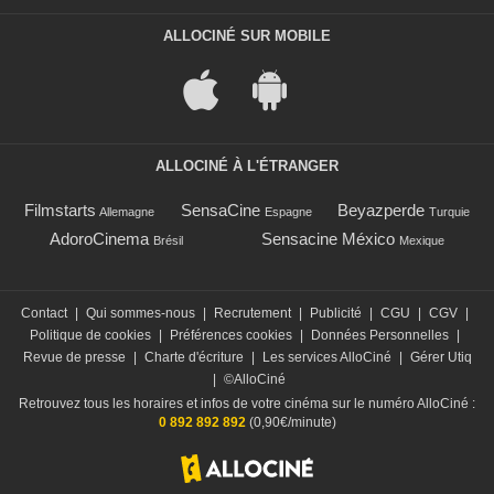
ALLOCINÉ SUR MOBILE
ALLOCINÉ À L'ÉTRANGER
Filmstarts
SensaCine
Beyazperde
Allemagne
Espagne
Turquie
AdoroCinema
Sensacine México
Brésil
Mexique
Contact
|
Qui sommes-nous
|
Recrutement
|
Publicité
|
CGU
|
CGV
|
Politique de cookies
|
Préférences cookies
|
Données Personnelles
|
Revue de presse
|
Charte d'écriture
|
Les services AlloCiné
|
Gérer Utiq
|
©AlloCiné
Retrouvez tous les horaires et infos de votre cinéma sur le numéro AlloCiné :
0 892 892 892
(0,90€/minute)