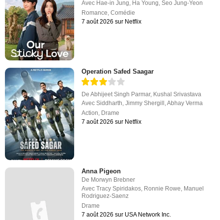
Avec
Hae-in Jung
,
Ha Young
,
Seo Jung-Yeon
Romance
,
Comédie
7 août 2026 sur Netflix
Operation Safed Saagar
De
Abhijeet Singh Parmar
,
Kushal Srivastava
Avec
Siddharth
,
Jimmy Shergill
,
Abhay Verma
Action
,
Drame
7 août 2026 sur Netflix
Anna Pigeon
De
Morwyn Brebner
Avec
Tracy Spiridakos
,
Ronnie Rowe
,
Manuel
Rodriguez-Saenz
Drame
7 août 2026 sur USA Network Inc.