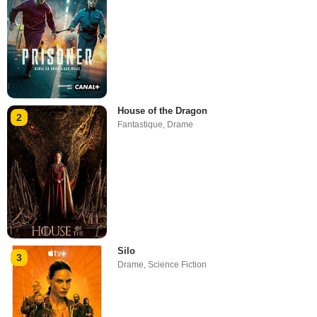
House of the Dragon
2
Fantastique
,
Drame
Silo
3
Drame
,
Science Fiction