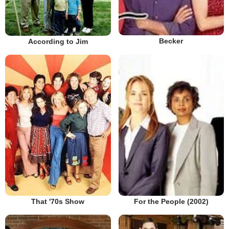
Becker
According to Jim
That '70s Show
For the People (2002)