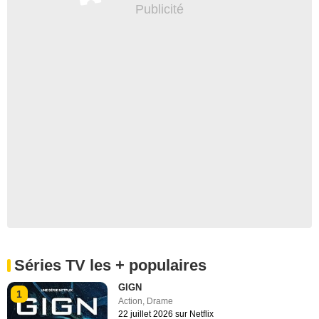
Séries TV les + populaires
GIGN
1
Action
,
Drame
22 juillet 2026 sur Netflix