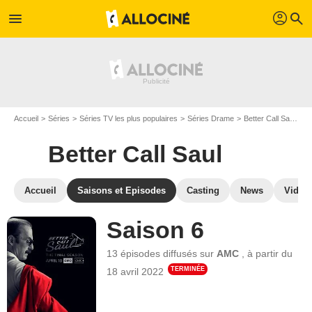
profil
menu
search
Accueil
Séries
Séries TV les plus populaires
Séries Drame
Better Call Saul
Le
Better Call Saul
Accueil
Saisons et Episodes
Casting
News
Vidéo
Saison 6
13 épisodes
diffusés sur
AMC
,
à partir du
TERMINÉE
18 avril 2022