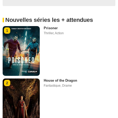
Nouvelles séries les + attendues
Prisoner
1
Thriller
,
Action
House of the Dragon
2
Fantastique
,
Drame