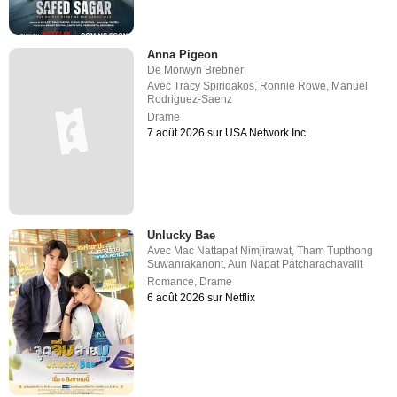
Anna Pigeon
De
Morwyn Brebner
Avec
Tracy Spiridakos
,
Ronnie Rowe
,
Manuel
Rodriguez-Saenz
Drame
7 août 2026 sur USA Network Inc.
Unlucky Bae
Avec
Mac Nattapat Nimjirawat
,
Tham Tupthong
Suwanrakanont
,
Aun Napat Patcharachavalit
Romance
,
Drame
6 août 2026 sur Netflix