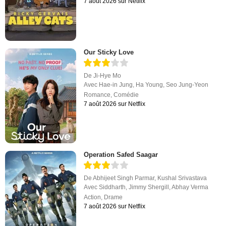
7 août 2026 sur Netflix
Our Sticky Love
De
Ji-Hye Mo
Avec
Hae-in Jung
,
Ha Young
,
Seo Jung-Yeon
Romance
,
Comédie
7 août 2026 sur Netflix
Operation Safed Saagar
De
Abhijeet Singh Parmar
,
Kushal Srivastava
Avec
Siddharth
,
Jimmy Shergill
,
Abhay Verma
Action
,
Drame
7 août 2026 sur Netflix