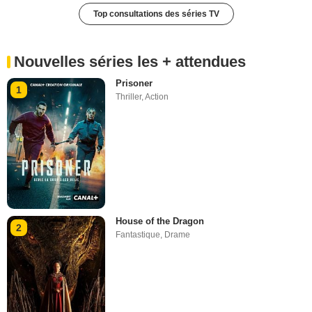
Top consultations des séries TV
Nouvelles séries les + attendues
Prisoner
1
Thriller
,
Action
House of the Dragon
2
Fantastique
,
Drame