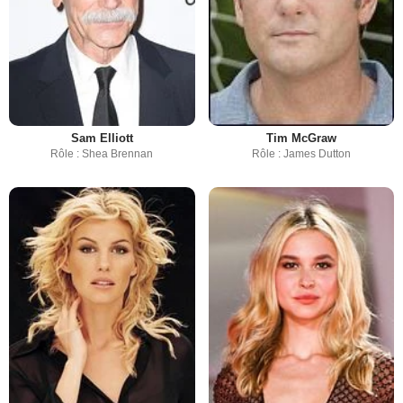
Sam Elliott
Tim McGraw
Rôle : Shea Brennan
Rôle : James Dutton