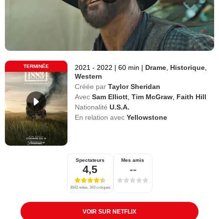
TERMINÉE
2021 - 2022
|
60 min
|
Drame
,
Historique
,
Western
Créée par
Taylor Sheridan
Avec
Sam Elliott
,
Tim McGraw
,
Faith Hill
Nationalité
U.S.A.
En relation avec
Yellowstone
Spectateurs
Mes amis
4,5
--
3643 notes, 343 critiques
VOIR SUR NETFLIX