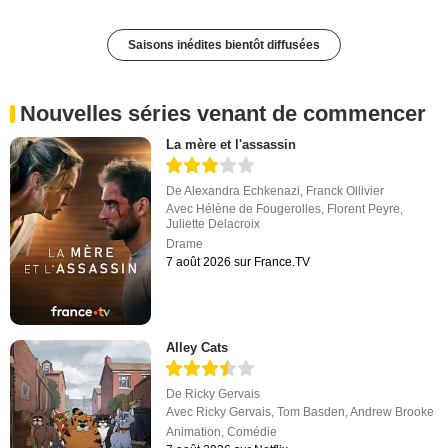
Saisons inédites bientôt diffusées
Nouvelles séries venant de commencer
La mère et l'assassin
De
Alexandra Echkenazi
,
Franck Ollivier
Avec
Hélène de Fougerolles
,
Florent Peyre
,
Juliette Delacroix
Drame
7 août 2026 sur France.TV
Alley Cats
De
Ricky Gervais
Avec
Ricky Gervais
,
Tom Basden
,
Andrew Brooke
Animation
,
Comédie