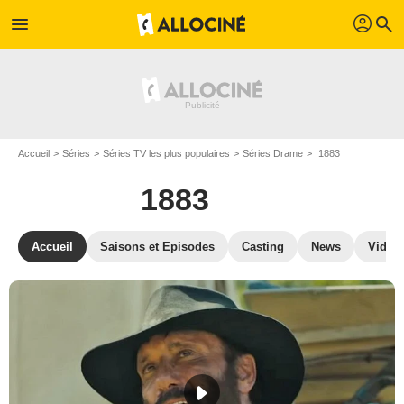
profil
menu
search
Accueil
Séries
Séries TV les plus populaires
Séries Drame
1883
1883
Accueil
Saisons et Episodes
Casting
News
Vidéo