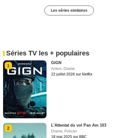
Les séries similaires
Séries TV les + populaires
GIGN
1
Action
,
Drame
22 juillet 2026 sur Netflix
L'Attentat du vol Pan Am 103
2
Drame
,
Policier
18 mai 2025 sur BBC