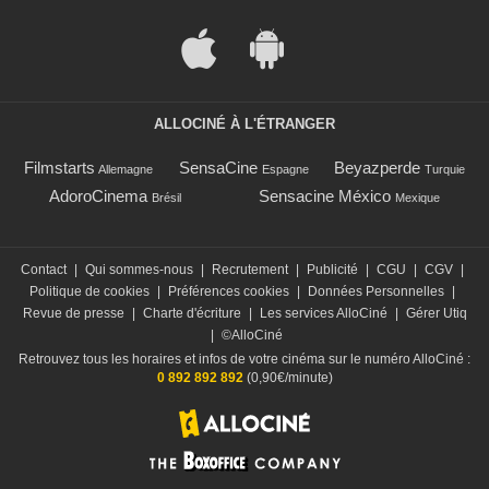
ALLOCINÉ À L'ÉTRANGER
Filmstarts
SensaCine
Beyazperde
Allemagne
Espagne
Turquie
AdoroCinema
Sensacine México
Brésil
Mexique
Contact
|
Qui sommes-nous
|
Recrutement
|
Publicité
|
CGU
|
CGV
|
Politique de cookies
|
Préférences cookies
|
Données Personnelles
|
Revue de presse
|
Charte d'écriture
|
Les services AlloCiné
|
Gérer Utiq
|
©AlloCiné
Retrouvez tous les horaires et infos de votre cinéma sur le numéro AlloCiné :
0 892 892 892
(0,90€/minute)