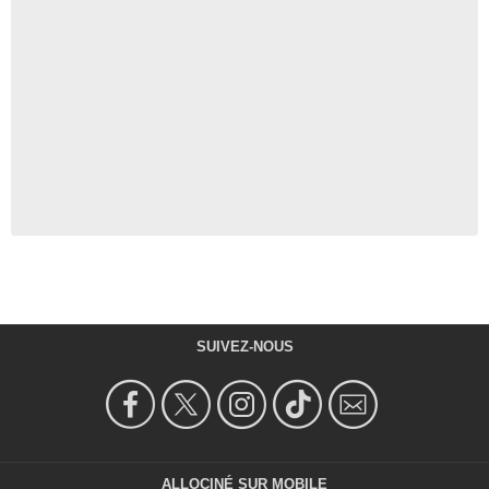
SUIVEZ-NOUS
ALLOCINÉ SUR MOBILE