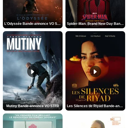
L'Odyssée Bande-annonce VO STFR
Spider-Man: Brand New Day Bande-annonce VO STFR
Mutiny Bande-annonce VO STFR
Les Silences de Riyad Bande-annonce VO STFR