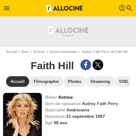
profil
menu
search
Accueil
Stars
Actrices
Actrice américaine
Audrey Faith Perry dit Faith Hill
Faith Hill
Accueil
Filmographie
Photos
Streaming
VOD, DV
Métier
Actrice
Nom de naissance
Audrey Faith Perry
Nationalité
Américaine
Naissance
21 septembre 1967
Age
58
ans