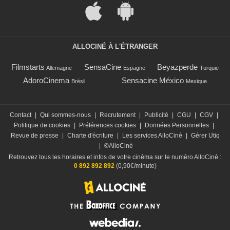
ALLOCINÉ À L'ÉTRANGER
Filmstarts
SensaCine
Beyazperde
Allemagne
Espagne
Turquie
AdoroCinema
Sensacine México
Brésil
Mexique
Contact
|
Qui sommes-nous
|
Recrutement
|
Publicité
|
CGU
|
CGV
|
Politique de cookies
|
Préférences cookies
|
Données Personnelles
|
Revue de presse
|
Charte d'écriture
|
Les services AlloCiné
|
Gérer Utiq
|
©AlloCiné
Retrouvez tous les horaires et infos de votre cinéma sur le numéro AlloCiné :
0 892 892 892
(0,90€/minute)