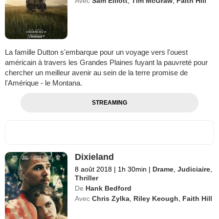
Avec
Sam Elliott
,
Tim McGraw
,
Faith Hill
La famille Dutton s'embarque pour un voyage vers l'ouest
américain à travers les Grandes Plaines fuyant la pauvreté pour
chercher un meilleur avenir au sein de la terre promise de
l'Amérique - le Montana.
STREAMING
Dixieland
8 août 2018
|
1h 30min
|
Drame
,
Judiciaire
,
Thriller
De
Hank Bedford
Avec
Chris Zylka
,
Riley Keough
,
Faith Hill