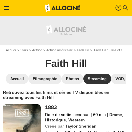
profil
menu
search
Accueil
Stars
Actrice
Actrice américaine
Faith Hill
Faith Hill : Films et séries online
Faith Hill
Accueil
Filmographie
Photos
Streaming
VOD, DV
Retrouvez tous les films et séries TV disponibles en
streaming avec Faith Hill
1883
Date de sortie inconnue
|
60 min
|
Drame
,
Historique
,
Western
Créée par
Taylor Sheridan