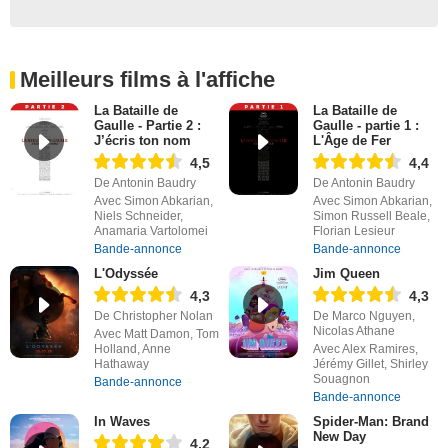
Meilleurs films à l'affiche
La Bataille de
La Bataille de
Gaulle - Partie 2 :
Gaulle - partie 1 :
J’écris ton nom
L'Âge de Fer
4,5
4,4
De Antonin Baudry
De Antonin Baudry
Avec Simon Abkarian,
Avec Simon Abkarian,
Niels Schneider,
Simon Russell Beale,
Anamaria Vartolomei
Florian Lesieur
Bande-annonce
Bande-annonce
L'Odyssée
Jim Queen
4,3
4,3
De Christopher Nolan
De Marco Nguyen,
Nicolas Athane
Avec Matt Damon, Tom
Holland, Anne
Avec Alex Ramires,
Hathaway
Jérémy Gillet, Shirley
Souagnon
Bande-annonce
Bande-annonce
In Waves
Spider-Man: Brand
New Day
4,2